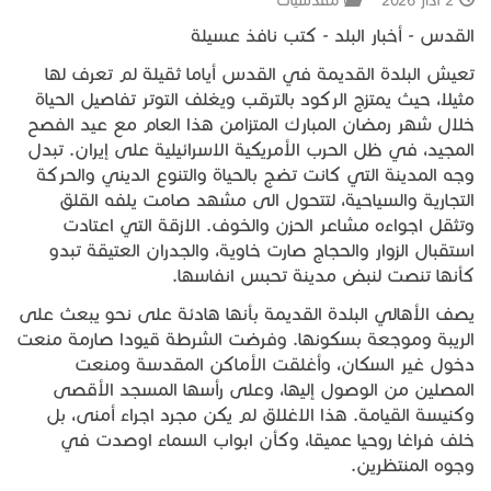
2 آذار 2026
مقدسيات
القدس - أخبار البلد - كتب نافذ عسيلة
تعيش البلدة القديمة في القدس أياما ثقيلة لم تعرف لها
مثيلا، حيث يمتزج الركود بالترقب ويغلف التوتر تفاصيل الحياة
خلال شهر رمضان المبارك المتزامن هذا العام مع عيد الفصح
المجيد، في ظل الحرب الأمريكية الاسرائيلية على إيران. تبدل
وجه المدينة التي كانت تضج بالحياة والتنوع الديني والحركة
التجارية والسياحية، لتتحول الى مشهد صامت يلفه القلق
وتثقل اجواءه مشاعر الحزن والخوف. الازقة التي اعتادت
استقبال الزوار والحجاج صارت خاوية، والجدران العتيقة تبدو
كأنها تنصت لنبض مدينة تحبس انفاسها.
يصف الأهالي البلدة القديمة بأنها هادئة على نحو يبعث على
الريبة وموجعة بسكونها. وفرضت الشرطة قيودا صارمة منعت
دخول غير السكان، وأغلقت الأماكن المقدسة ومنعت
المصلين من الوصول إليها، وعلى رأسها المسجد الأقصى
وكنيسة القيامة. هذا الاغلاق لم يكن مجرد اجراء أمنى، بل
خلف فراغا روحيا عميقا، وكأن ابواب السماء اوصدت في
وجوه المنتظرين.