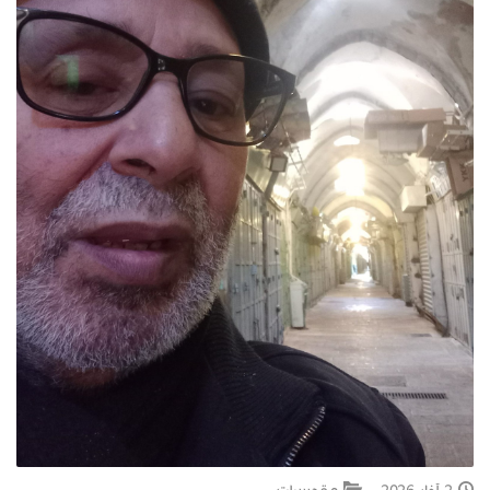
جبل المشارف
يحكى أن
من نحن