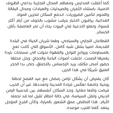
كما أغلقت المدارس ومعظم المحال التجارية بداعي الظروف
الامنية، باستثناء الأفران والصيدليات والعيادات ومحال البقالة
واللحوم لتأمين الضروريات. اندفع السكان لتخزين المواد
الغذائية، يراقبون الاخبار بترقب مشوب بالخوف من أيام أكثر
قسوة، وتعلو الادعية في البيوت رجاء أن تمر العاصفة بأقل
الخسائر.
القطاعان التجاري والسياحي، وهما شريان الحياة في البلدة
القديمة، اصيبا بشلل شبه كامل. الأسواق التي كانت تعج
بالمساومات وروائح التوابل والقهوة تحولت الى مساحات باردة
يغمرها الصمت. اختفت أصوات الباعة والحجاج، وحل محلها
حضور أمنى مكثف يزيد الإحساس بالاختناق، حتى بدا الحجر
العتيق شريكا في هذا الحزن.
كان يفترض أن يشكل تزامن رمضان مع عيد الفصح لحظة
روحية جامعة تعكس فرادة المدينة وتعددها، غير أن الحرب
فرضت واقعا مغايرا. وجد السكان أنفسهم بين قدسية الزمن
الديني وثقل السياسة، في حالة انتظار ثقيل لما قد تحمله
الأيام. هذا التناقض عمق الشعور بالمرارة، وكأن الفرح المؤجل
يبتعد كلما اقترب موعده.