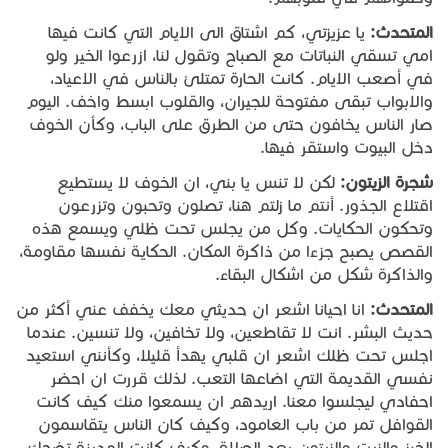
المتحدث
:
يا عزيزتي، كم اشتاق الى الايام التي كانت فيها
امي تسقي النباتات مع الصباح وتقول لنا، ازرعوا الخير ولو
في أصعب الايام. كانت الحارة تمتلئ بالناس في الاعياد،
والابواب تبقى مفتوحة للجيران، والقلوب ابسط واخف. اليوم
صار الناس يخافون حتى من الطرق على الباب، وكأن الخوف
دخل البيوت واستقر فيها.
شجرة
الزيتون
:
لكن لا تنس يا بني، ان الخوف لا يستطيع
اقتلاع الجذور. أنتم ما زلتم هنا، تصلون وتحبون وتزرعون
وتحكون الحكايات. وكل من يجلس تحت ظلي ويسمع هذه
القصص يصبح جزءا من ذاكرة المكان. الحكاية نفسها مقاومة،
والذاكرة شكل من اشكال البقاء.
المتحدث
:
انا احيانا اشعر ان حديثي معك يخفف عني أكثر من
حديث البشر. انت لا تقاطعين، ولا تخافين، ولا تنسين. عندما
اجلس تحت ظلك اشعر ان قلبي يهدأ قليلا، وكأنني استعيد
نفسي القديمة التي اضاعها التعب. لذلك قررت ان احضر
احفادي ليجلسوا معنا. اريدهم ان يسمعوا منك كيف كانت
القوافل تمر من باب العامود، وكيف كان الناس يتقاسمون
الخبز والزيت والزيتون بعد الصلاة، وكيف كانت المدينة تضحك