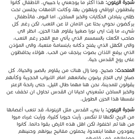
شجرة
الزيتون
:
هذا أكثر ما يوجعني يا حبيبي. الاطفال كانوا
يقطفون اوراقي ويلهون بها، وكانت الامهات يجلسن تحت
ظلي يتبادلن الحكايات والخبز الساخن. اما اليوم، فالأطفال
يركضون نحوي بحثا عن الامان لا عن اللعب. لكن رغم كل
شيء، ما زلت ارى نورا صغيرا يقاوم هذا الحزن. انظر الى
صاحب الكعك بالسمسم الذي يأتي مع الفجر رغم التعب،
والى الكهل الذي يفتح دكانه بابتسامة متعبة، والى المؤذن
الذي يرفع الاذان بصوت يرتجف من الحب. هؤلاء يحافظون
على روح القدس حية.
المتحدث
:
صحيح. وما زال هناك من يقاوم بالصبر والحياة. كل
صباح ارى التجار يرتبون بضائعهم امام الابواب الحجرية وكأنهم
يقولون للمدينة، نحن هنا مهما طال الليل. حتى رائحة الزعتر
والخبز الساخن تشعرني احيانا ان القدس تحاول ان تخفف عن
نفسها هذا الحزن الطويل.
شجرة
الزيتون
:
يا بني، القدس مثل الزيتونة، قد تتعب أغصانها
من الريح، لكنها لا تنكسر. رأيت حروبا كثيرة، ورأيت غرباء مروا
من هنا ثم اختفوا، لكن اهل هذه الارض بقوا دائما. كانوا
يعودون مهما ابتعدوا، يحملون مفاتيح بيوتهم وحنينهم
وصلواتهم في قلوبهم.