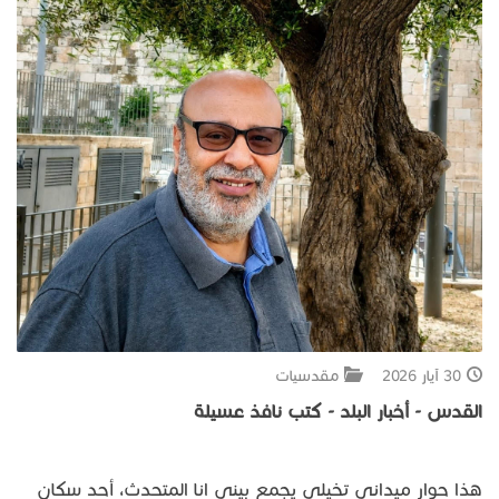
جبل المشارف
يحكى أن
من نحن
30 آيار 2026
مقدسيات
القدس
-
أخبار
البلد
-
كتب
نافذ
عسيلة
هذا حوار ميداني تخيلي يجمع بيني انا المتحدث، أحد سكان