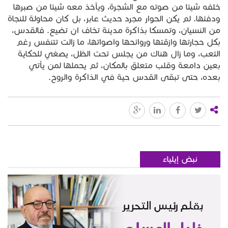
خلفه شيئا من صوته مع الشجرة، ويأخذ معه شيئا من صبرها
ودفئها. لم يكن الحوار مجرد حديث عابر، بل كان محاولة للنجاة
من النسيان، وتمسكا بذاكرة مدينة تخاف ان تضيع. فالقدس،
بكل حجارتها وازقتها وروائحها واصواتها، ما زالت تتنفس رغم
التعب، وما زال هناك من يجلس تحت الظل، يصغي للحكاية
بعين دامعة وقلب متعلق بالمكان، ثم يحملها لمن يأتي
بعده، حتى تبقى القدس حية في الذاكرة والروح.
نبض إيلياء