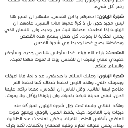
رغم كل شيء.
شجرة
الزيتون
:
احضرهم يا ابن القدس. علمهم ان الحجر هنا
ليس مجرد حجر، بل ذاكرة عمرها مئات السنين. علمهم ان
الزيتونة إذا قطعت اغصانها تنبت من جديد، وان الانسان الذي
يحمل الحكاية لا يموت. كل طفل يسمع هذه القصص
ويحفظها يصبح غصنا جديدا في شجرة القدس.
المتحدث
:
بارك الله فيك. غدا سأجلس هنا من جديد، وسأحضر
حفيدي معي ليعرف ان للقدس روحا لا تموت مهما تعبت،
والسلام عليكم.
شجرة
الزيتون
:
وعليك السلام يا صديقي. عد دائما، فانا اعرفك
ويعرفك ظلي، وهذه الارض تحفظ خطاك كما تحفظ الام
ملامح ابنها الغائب. وقل للناس ان القدس، مهما تراكم عليها
الحزن، تبقى مدينة نابضة بالحياة، وان زيتونها يؤكل ولا يموت.
وهكذا تنتهي جلسة تحت ظل شجرة الزيتون المباركة عند
درجات باب العامود، حيث يختلط الحنين بالوجع، ويمتزج صوت
الماضي بأنفاس الحاضر الثقيلة. ينهض المتحدث عند الظهيرة
ببطء، يحمل فنجانه الفارغ وقلبه الممتلئ بالكلمات، لكنه يترك