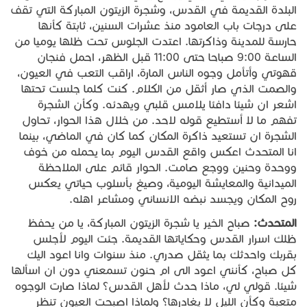
البلدة القديمة في القدس، وشجرة الزيتون المباركة التي تقف
على درجات باب العامود منذ عشرات السنين، ثابتة كأنها
حارسة للمدينة وذاكرتها. اعتدت الجلوس تحت ظلها يوميا من
الساعة 9:00 صباحا حتى 11:00 قبل الظهر، احمل فنجان
قهوتي وأتأمل وجوه الناس المارة، اراقب التعب في العيون،
والصمت الذي صار أثقل من الكلام. كنت كلما جلست تحتها
اشعر ان شيئا دافئا يلامس قلبي ويهدئه. وكأن الشجرة
تفهم ما لا أستطيع قوله لاحد. من خلال هذا الحوار، تحاول
الشجرة ان تستعيد ذاكرة المكان كما كان في الماضي، بينما
انا المتحدث اعكس واقع القدس اليوم بما يحمله من خوف
ووحدة وحنين ووجع صامت. الحوار قائم على الملاحظة
الميدانية والمعايشة اليومية، وصيغ بأسلوب حياتي يعكس
روح المكان ويجسد نبضه الانساني ومشاعر اهله.
المتحدث
:
صباح الخير يا شجرة الزيتون المباركة، يا من يحفظ
ظلك اسرار القدس وحكاياتها القديمة. جئت اليوم لأجلس
بقربك واحدثك بما يثقل صدري. منذ سنوات وانا اعود اليك
كل صباح، كأنني اعود الى ام حنون تسمعني دون ان اسألها
شيئا. قولي لي، ماذا حدث لأهل القدس؟ لماذا صارت الوجوه
متعبة وكأن الليل لا يغادرها؟ ولماذا اصبحت العيون تنظر