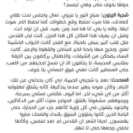
حولها بخوف حتى وهي تبتسم؟
شجرة
الزيتون
:
صباح النور يا عزيزي. تعال واجلس تحت ظلي
كعادتك، فانا صرت احفظ وقع خطواتك كما تحفظ الام صوت
ابنها. والله يا بني، انا هنا منذ زمن بعيد، قبل ان تولد انت،
وقبل ان يعرف هذا المكان كل هذا الحزن. كنت ارى القدس
مثل قلب كبير ينبض بالحياة. مع الفجر كانت الابواب الخشبية
تفتح، وتخرج منها رائحة الخبز الساخن والقهوة والزعتر. كانت
النساء يضحكن من الشرفات، والاطفال يركضون بين الازقة
بملابس المدرسة، لا يخافون الا ان تتسخ احذيتهم من اللعب.
حتى العصافير كانت تغني فوق اغصاني بلا خوف.
المتحدث
:
نعم يا شجرتي الحبيبة، ابي كان يحدثني عن تلك
الايام، وكان صوته يتغير عندما يتذكرها، كأنه يشتاق لطفولته
أكثر من اي شيء اخر. اما اليوم، فالناس تمشي بسرعة،
ووجوههم مشغولة بالقلق. الحواجز صارت أكثر من الدكاكين،
والجنود يقفون في كل زاوية كأنهم جزء من الحجارة. حتى
الباعة الذين كانوا يملؤون السوق بالنداء والضحك صاروا
يهمسون. احيانا اشعر ان القدس لم تعد تتنفس، وكأنها
تخفي وجعها حتى لا تنهار.