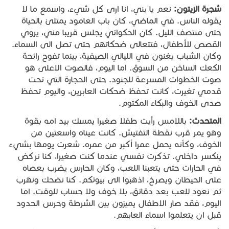
شجرة
الزيتون
:
نعم يا بني، انا ارى كل شيء، واسمع ما لا
يقوله الناس. في الماضي، كان باب العامود يمتلئ بالحياة
حتى منتصف الليل. كان الحكواتي يجلس قريبا مني، يروي
القصص للأطفال، فتتعالى ضحكاتهم حتى تصل الى السماء.
وكان الشباب يغنون في الليالي الصيفية، بينما تفوح رائحة
الكعك الساخن من السوق. اما اليوم، فالصوت الاعلى هو
صوت الخطوات المسرعة للجنود. حتى الحجارة التي تحت
قدمي تغيرت، كانت تحفظ ضحكات العابرين، واليوم تحفظ
صدى الخوف والبكاء المكتوم.
المتحدث
:
باللامس رأيت طفلا صغيرا يمسك بيد امه بقوة
وهو يمر قرب نقطة التفتيش. كانت عيناه واسعتين من
الخوف، وكأنه يحمل عمرا أكبر من عمره. شعرت يومها بشيء
ينكسر داخلي. تذكرت نفسي عندما كنت صغيرا، كنا نركض
في الحارات حتى يتعبنا اللعب، وكان الحارس يضرب بعصاه
على الحيطان ويصرخ، اذهبوا الى بيوتكم. كنا نضحك ونهرب
ثم نعود للعب بعد دقائق، بلا خوف ولا حساب للوقت. اما
اليوم، فقد صار الاطفال يميزون بين الشرطة وحرس الحدود
قبل ان يتعلموا اسماء العابهم.