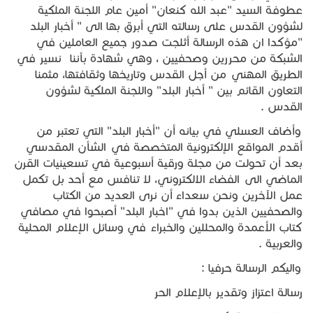
عطوفة السيد "عبد الله كنعان" أمين عام اللجنة الملكية
لشؤون القدس على رسالته التي أبرق بها الى " أخبار البلد
"مؤكدا ان هذه الرسالة أثلجت صدور جميع العاملين في
الشبكة من محررين وصحفيين ، وهي شهادة بأننا نسير في
الطريق المهني من أجل القدس وتاريخها وثقافتها، مثمنا
التعاون القائم بين " أخبار البلد" واللجنة الملكية لشؤون
القدس .
وأضاف العسلي في بيانه أن "أخبار البلد" التي تعتبر من
أقدم المواقع الإلكترونية المتخصصة في الشأن المقدسي
بعد أن تحولت من مجلة ورقية أسبوعية في تسعينيات القرن
الماضي الى الفضاء الالكتروني، لا تنافس مع أحد بل تكمل
عمل الآخرين ونحن سعداء أن نرى العديد من الكتاب
والصحفيين الذين بدوا في "اخبار البلد" أصبحوا في مصافي
كتاب الأعمدة والمحللين والخبراء في وسائل الإعلام المحلية
والعربية .
واليكم الرسالة حرفيا :
رسالة اعتزاز وتقدير بالإعلام الحر