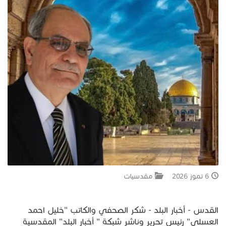
جبل المشارف
يحكى أن
من نحن
6 تموز 2026
مقدسيات
القدس - أخبار البلد - شكر الصحفي والكاتب "خليل احمد
العسلي" رئيس تحرير وناشر شبكة " أخبار البلد" المقدسية