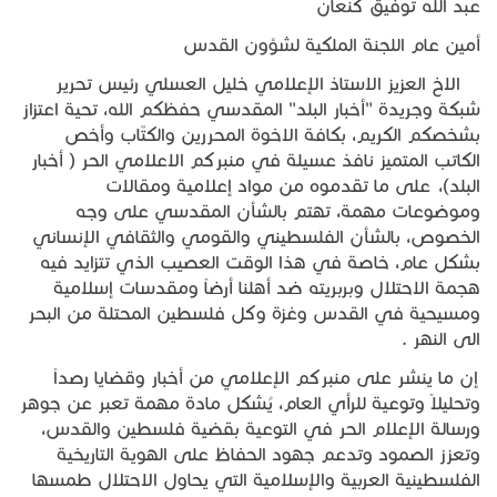
عبد الله توفيق كنعان
أمين عام اللجنة الملكية لشؤون القدس
الاخ العزيز الاستاذ الإعلامي خليل العسلي رئيس تحرير
شبكة وجريدة "أخبار البلد" المقدسي حفظكم الله، تحية اعتزاز
بشخصكم الكريم، بكافة الاخوة المحررين والكتّاب وأخص
الكاتب المتميز نافذ عسيلة في منبركم الاعلامي الحر ( أخبار
البلد)، على ما تقدموه من مواد إعلامية ومقالات
وموضوعات مهمة، تهتم بالشأن المقدسي على وجه
الخصوص، بالشأن الفلسطيني والقومي والثقافي الإنساني
بشكل عام، خاصة في هذا الوقت العصيب الذي تتزايد فيه
هجمة الاحتلال وبربريته ضد أهلنا أرضاً ومقدسات إسلامية
ومسيحية في القدس وغزة وكل فلسطين المحتلة من البحر
الى النهر .
إن ما ينشر على منبركم الإعلامي من أخبار وقضايا رصداً
وتحليلاً وتوعية للرأي العام، يُشكل مادة مهمة تعبر عن جوهر
ورسالة الإعلام الحر في التوعية بقضية فلسطين والقدس،
وتعزز الصمود وتدعم جهود الحفاظ على الهوية التاريخية
الفلسطينية العربية والإسلامية التي يحاول الاحتلال طمسها