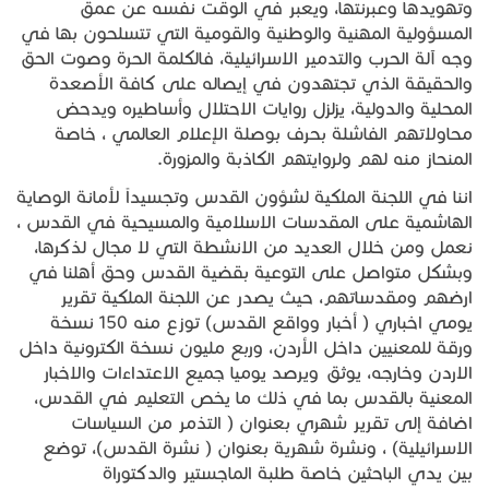
وتهويدها وعبرنتها، ويعبر في الوقت نفسه عن عمق
المسؤولية المهنية والوطنية والقومية التي تتسلحون بها في
وجه آلة الحرب والتدمير الاسرائيلية، فالكلمة الحرة وصوت الحق
والحقيقة الذي تجتهدون في إيصاله على كافة الأصعدة
المحلية والدولية، يزلزل روايات الاحتلال وأساطيره ويدحض
محاولاتهم الفاشلة بحرف بوصلة الإعلام العالمي ، خاصة
المنحاز منه لهم ولروايتهم الكاذبة والمزورة.
اننا في اللجنة الملكية لشؤون القدس وتجسيداً لأمانة الوصاية
الهاشمية على المقدسات الاسلامية والمسيحية في القدس ،
نعمل ومن خلال العديد من الانشطة التي لا مجال لذكرها،
وبشكل متواصل على التوعية بقضية القدس وحق أهلنا في
ارضهم ومقدساتهم، حيث يصدر عن اللجنة الملكية تقرير
يومي اخباري ( أخبار وواقع القدس) توزع منه 150 نسخة
ورقة للمعنيين داخل الأردن، وربع مليون نسخة الكترونية داخل
الاردن وخارجه، يوثق ويرصد يوميا جميع الاعتداءات والاخبار
المعنية بالقدس بما في ذلك ما يخص التعليم في القدس،
اضافة إلى تقرير شهري بعنوان ( التذمر من السياسات
الاسرائيلية) ، ونشرة شهرية بعنوان ( نشرة القدس)، توضع
بين يدي الباحثين خاصة طلبة الماجستير والدكتوراة