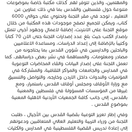
والمهتمين، والذين تتوفر لهم كذلك مكتبة خاصة بموضوعات
متنوعة حول فلسطين والقدس بما في ذلك عناوين عن
التعليم ، توجد في مقر اللجنة وتحتوي على حوالي 6000
كتاب، ويمكن للجميع تصفح موجودات هذه المكتبة من خلال
موقع اللجنة على الانترنت، إضافة لاعمال وجهود أخرى تتمثل
بإصدار الكتب حيث بلغ عدد إصدارات اللجنة حتى الان 70 كتاباً
وكتيباً بالإضافة إلى إعداد الدراسات، ومساعدة الاعلاميين
والباحثين والدارسين في شؤون القدس بما يحتاجونه من
مصادر ومعلومات، والمساهمة في نشر بعض دراساتهم، كما
تعمل اللجنة على إصدار البيانات والقاء المحاضرات التوعوية
في المدارس والجامعات والمراكز الثقافية، والمشاركة في
المؤتمرات والندوات داخل الاردن وخارجه، والتواصل والتنسيق
مع وزارة الأوقاف ومجلس أوقاف القدس باستمرار، ومع
غيرها من المؤسسات المسؤولة في فلسطين والمعنية
بالقدس، إلى جانب كافة الجمعيات الأردنية الاهلية المعنية
بموضوع القدس .
وفي إطار تعزيز التوعية بقضية القدس بين الأجيال ، طلبت
اللجنة من وزراء التربية والتعليم العالي المتعاقبين ودعوتهم
إلى إعادة تدريس القضية الفلسطينية في المدارس والكليات