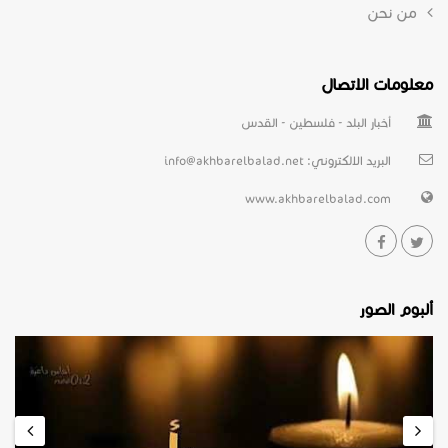
من نحن
معلومات الاتصال
أخبار البلد - فلسطين - القدس
البريد الالكتروني:
info@akhbarelbalad.net
www.akhbarelbalad.com
ألبوم الصور