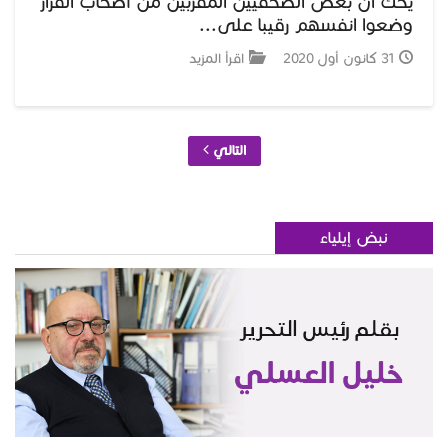
يحك ان بعض الصحفيين المقربين من أصحاب القرار
وضعوا انفسهم رقيبا على...
31 كانون أول 2020
اقرأ المزيد
التالي
نبض إيلياء