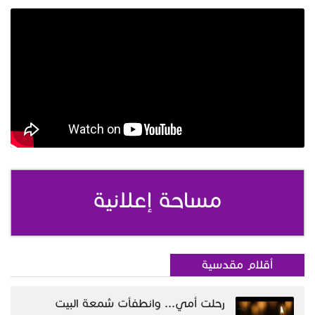
مساحة إعلانية
أقلام مقدسية
رحلت أمي... وانطفأت شمعة البيت