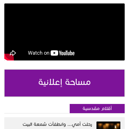
مساحة إعلانية
أقلام مقدسية
رحلت أمي... وانطفأت شمعة البيت