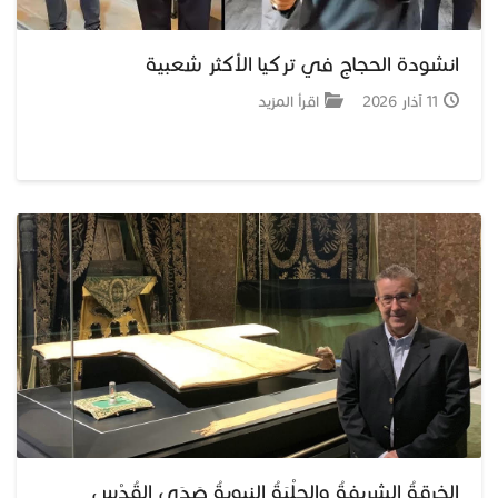
انشودة الحجاج في تركيا الأكثر شعبية
11 آذار 2026
اقرأ المزيد
الخرقةُ الشريفةُ والحِلْيَةُ النبويةُ صَدَى القُدْسِ