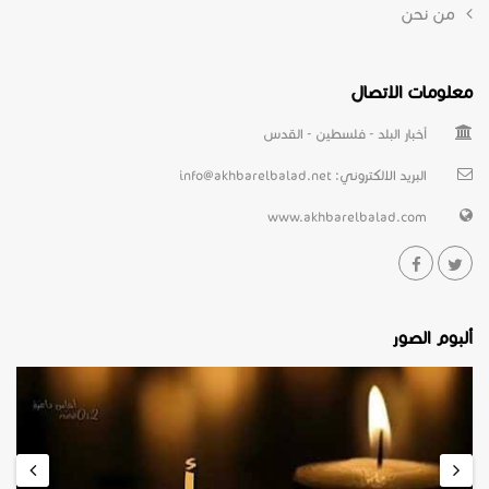
من نحن
معلومات الاتصال
أخبار البلد - فلسطين - القدس
البريد الالكتروني:
info@akhbarelbalad.net
www.akhbarelbalad.com
ألبوم الصور