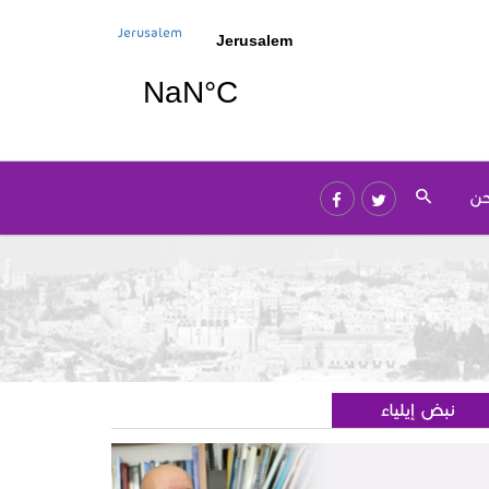
Jerusalem
حن
نبض إيلياء