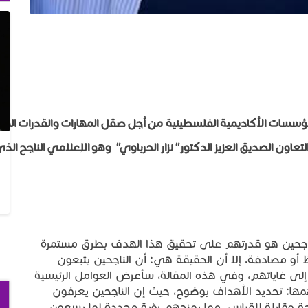
مؤسسات
الأكاديمية
الفلسطينية
من
أجل
صقل
المهارات
والقدرات
المه
لتعاون
الصديق
العزيز
الدكتور
"
نزار
الحرباوي
"
وهو
الإعلامي
الناجح
الذ
لناجحين هو قدرتهم على تحقيق هذا الهدف بطرق مستمرة
أو مصادفة، إلا أن الحقيقة هي: أن الناجحين يتبعون
لى غاياتهم، وفي هذه المقالة، سأعرض العوامل الرئيسية
ها: تحديد الأهداف بوضوح، حيث إن الناجحين يعرفون
حة وقابلة للقياس، مما يمنحهم رؤية محددة لما يسعون