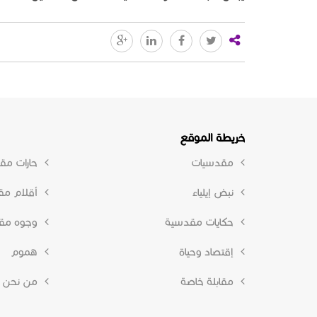
خريطة الموقع
مقدسيات
حارات مق
نبض إيلياء
أقلام م
حكايات مقدسية
وجوه مق
إقتصاد وحياة
هموم
مقابلة خاصة
من نحن