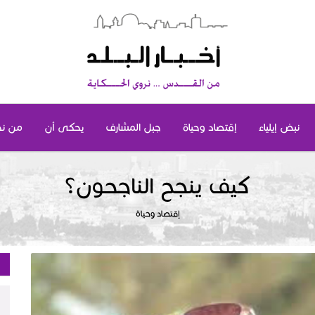
نبض إيلياء
إقتصاد وحياة
جبل المشارف
يحكى أن
من ن
كيف ينجح الناجحون؟
إقتصاد وحياة