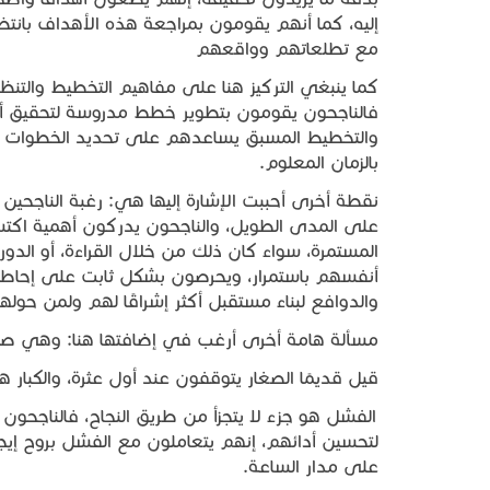
إليه، كما أنهم يقومون بمراجعة هذه الأهداف بانتظا
مع تطلعاتهم وواقعهم
كما ينبغي التركيز هنا على مفاهيم التخطيط والتن
فالناجحون يقومون بتطوير خطط مدروسة لتحقيق أ
والتخطيط المسبق يساعدهم على تحديد الخطوات ا
بالزمان المعلوم.
نقطة أخرى أحببت الإشارة إليها هي: رغبة الناجحين 
على المدى الطويل، والناجحون يدركون أهمية اكتساب
المستمرة، سواء كان ذلك من خلال القراءة، أو الدورا
أنفسهم باستمرار، ويحرصون بشكل ثابت على إحاطة 
والدوافع لبناء مستقبل أكثر إشراقًا لهم ولمن حوله
مسألة هامة أخرى أرغب في إضافتها هنا: وهي صف
قيل قديمًا الصغار يتوقفون عند أول عثرة، والكبار ه
الفشل هو جزء لا يتجزأ من طريق النجاح، فالناجحون
لتحسين أدائهم، إنهم يتعاملون مع الفشل بروح إيجا
على مدار الساعة.