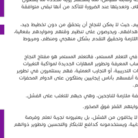
م، وتعديلها عند الضرورة للتأكد من أنها تبقى متوافقة
ظيم، حيث لا يمكن للنجاح أن يتحقق من دون تخطيط جيد،
هدافهم، ويحرصون على تنظيم وقتهم ومواردهم بفعالية،
للازمة وتحقيق التقدم بشكل منهجي ومنظم، ومربوط
في التعلم المستمر، فالتعلم المستمر هو مفتاح النجاح
 المعرفة وتطوير المهارات الجديدة لمواكبة التغيرات
ت التدريبية، أو التجارب العملية، فهم يستثمرون في تطوير
أنفسهم بأناس إيجابيين يمتلكون على الدوام المحفزات
م.
ة ملازمة للناجحين، وهي حبهم للتغلب على الفشل.
وايتهم القفز فوق الصخور.
 لا يخافون من الفشل، بل يعتبرونه تجربة تعلم وفرصة
بية، ويستخدمونه كدافع للابتكار والتحسين وتطوير ذواتهم