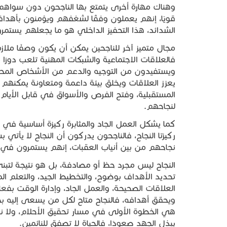
وهناك مهارة أخرى يتمتع بها الناجحون دون سواهم وه
قويًا، إنهم يعملون وفقًا لشغفهم ويؤمنون بأهداف
الشدائد، هذا التحفيز الداخلي هو ما يجعلهم يستمرو
مجال متميز آخر للناجحين يمكن أن يكون وصفًا ملازمً
فالعلاقات الاجتماعية والشبكات المهنية تلعب دورًا 
ويستفيدون من التوجيه والدعم من الأشخاص الم
يعزز العلاقات ويخلق بيئة داعمة ومتعاونة يمكنهم 
المستقبلية، وفتح الفرص والأسواق في قابل الأيا
لنجاحهم.
كما يشكل العمل الجاد والمثابرة ركيزة أساسية في ع
ركيزتا النجاح، فالناجحون يدركون أن النجاح لا يأت
نجاحهم من بين أنياب العقبات، إنهم يستمرون في ا
النجاح ليس مجرد حظ أو مصادفة، بل هو نتيجة لتبني
تحديد الأهداف بوضوح، والتخطيط الجيد، والتعلم الم
العلاقات الصحيحة، والعمل الجاد، وإدارة الوقت 
ويحقق أهدافه، فالنجاح متاح لكل من يسعى إليه بجد
هي الخطوة الأولى في مسار تحقيق الأحلام، ولا نج
يبذل الجهد صعودًا، فالحياة لا تصفق للنائمين.