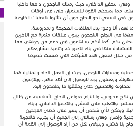
ي التحفيز الداخلي، حيث يمتلك الناجحون دافعًا داخليًا
هم، مما يمنحهم القوة للاستمرار، حتى في أوقات
ن في السعي نحو النجاح دون أن يتأثروا بالعقبات الخارجية.
ا لهم، ألا وهو: بناء العلاقات الصحيحة والمدروسة،
مهمًا في النجاح، الناجحون يبنون علاقات مثمرة مع الآخرين،
حيطين بهم، كما أنهم يساهمون في دعم من حولهم، مما
الاستفادة منها في بناء التصورات، وتنفيذ مشاريعهم
م من خلال تفعيل هذه الشبكات التي صُممت خصيصًا
قلية ومسارات الناجحين، حيث إن العمل الجاد والمثابرة هما
ي بسهولة، ويعملون بجد للوصول إلى أهدافهم، وينتزعون
لمحاولة والتحسين حتى يحققوا ما يطمحون إليه.
 نهج مدروس، والالتزام بعوامل النجاح الأساسية، من خلال
ستمر، والتغلب على الفشل، والتحفيز الداخلي، وبناء
بفعالية، ويمكن لأي شخص أن يسير على خطى الناجحين
ية وإصرار، وهي رسالتي إلى الجميع أن يجرب، فالتجربة
اح بلا فشل، وينبغي لكل من أراد الوصول إلى القمة أن