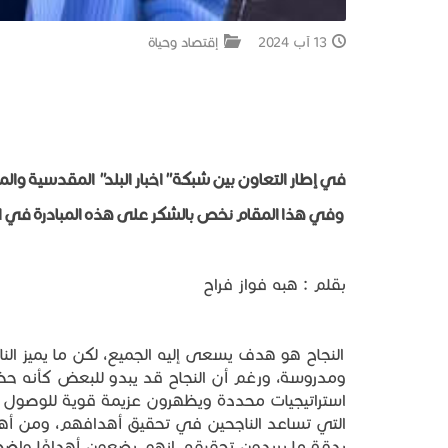
13 آب 2024
إقتصاد وحياة
في
إطار
التعاون
بين
شبكة
"
اخبار
البلد
"
المقدسية
وال
وفي
هذا
المقام
نخص
بالشكر
على
هذه
المبادرة
في
ا
بقلم : هبه فواز فراح
النجاح هو هدف يسعى إليه الجميع، لكن ما يميز ا
ومدروسة، ورغم أن النجاح قد يبدو للبعض كأنه حظ 
استراتيجيات محددة ويظهرون عزيمة قوية للوصول إ
التي تساعد الناجحين في تحقيق أهدافهم، ومن أهم
بدقة ما يريدون تحقيقه، إنهم يضعون أهدافًا واض