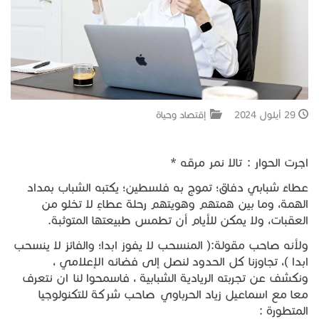
جبل المشارف
يحكى أن
من نحن
29 أيلول 2024
إقتصاد وحياة
اجرت الحوار : تالا نمر مرقه *
عطاءٌ شبابي دفاق؛ تموج به فلسطين؛ يكتبه الشباب بمداد
الهمة، وما بين همتهم وهويتهم رحلة عطاءٍ لا تخلو من
العقبات، ولا يمكن للأيام أن تطمس طبيعتها المتوثبة.
ولأنه صاحب مقولة:( المنسحب لا يفوز ابدا؛ والفائز لا ينسحب
ابدا )، تجاوزنا كل الحدود لنصل إلى فضائه الإعلامي ،
ونكشف عن تجربته الريادية الشبابية ، فاسمحوا لنا ان نتعرف
معا مع اسماعيل زياد الحرباوي صاحب شركة للتكنولوجيا
المتطورة :