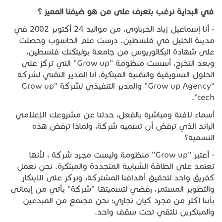
في البداية نرغب بتعرف على من هو ضيفنا المميز ؟
- أنا إسماعيل زياد الحرباوي، من مواليد 24 أكتوبر 2002 في
مدينة الخليل في فلسطين. درست علم الحاسوب وحصلت
على شهادة البكالوريوس من جامعة بوليتكنك فلسطين،
وبعد التخرج، أسست منظومة "Grow up" التي تركز على
الحلول التسويقية والتقنية المبتكرة، أنا المدير التقني لشركة
"Grow up Agency" والمدير التنفيذي لشركة "Grow up
tech".
أسماء لافتة ومباشرة بالفعل، حدثنا عن مشروعك الإعلامي
الرائد الذي ترفض أن تسميه شركة، ولماذا ترفض هذه
التسمية؟
- أعتبر "Grow up" منظومة وليست مجرد شركة ، لأنها
تعتمد على الطاقة الشبابية المتجددة والمبتكرة. نحن نعمل
كفريق واحد لتحقيق أهدافنا المشتركة، ونركز على الابتكار
والتطوير المستمر، رفضي لتسميتها "شركة" يأتي من إيماني
بأننا أكثر من مجرد كيان تجاري؛ نحن مجتمع من المبدعين
والمبتكرين نلتقي تحت سقف واحد.