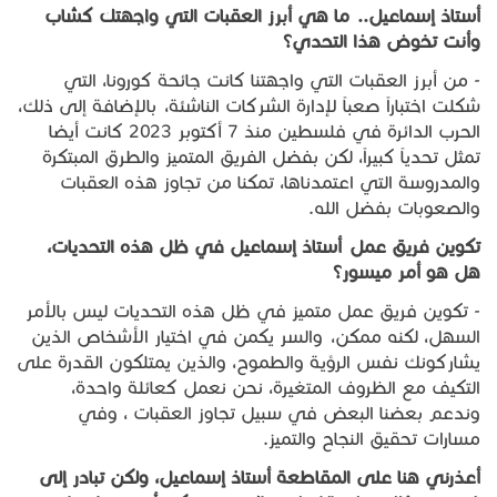
أستاذ إسماعيل.. ما هي أبرز العقبات التي واجهتك كشاب
وأنت تخوض هذا التحدي؟
- من أبرز العقبات التي واجهتنا كانت جائحة كورونا، التي
شكلت اختباراً صعباً لإدارة الشركات الناشئة، بالإضافة إلى ذلك،
الحرب الدائرة في فلسطين منذ 7 أكتوبر 2023 كانت أيضا
تمثل تحدياً كبيراً، لكن بفضل الفريق المتميز والطرق المبتكرة
والمدروسة التي اعتمدناها، تمكنا من تجاوز هذه العقبات
والصعوبات بفضل الله.
تكوين فريق عمل أستاذ إسماعيل في ظل هذه التحديات،
هل هو أمر ميسور؟
- تكوين فريق عمل متميز في ظل هذه التحديات ليس بالأمر
السهل، لكنه ممكن، والسر يكمن في اختيار الأشخاص الذين
يشاركونك نفس الرؤية والطموح، والذين يمتلكون القدرة على
التكيف مع الظروف المتغيرة، نحن نعمل كعائلة واحدة،
وندعم بعضنا البعض في سبيل تجاوز العقبات ، وفي
مسارات تحقيق النجاح والتميز.
أعذرني هنا على المقاطعة أستاذ إسماعيل، ولكن تبادر إلى