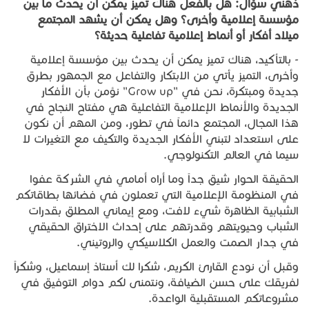
ذهني سؤال: هل بالفعل هناك تميز يمكن أن يحدث ما بين
مؤسسة إعلامية وأخرى؟ وهل يمكن أن يشهد المجتمع
ميلاد أفكار أو أنماط إعلامية تفاعلية حديثة؟
- بالتأكيد، هناك تميز يمكن أن يحدث بين مؤسسة إعلامية
وأخرى، التميز يأتي من الابتكار والتفاعل مع الجمهور بطرق
جديدة ومبتكرة، نحن في "Grow up" نؤمن بأن الأفكار
الجديدة والأنماط الإعلامية التفاعلية هي مفتاح النجاح في
هذا المجال، المجتمع دائماً في تطور، ومن المهم أن نكون
على استعداد لتبني الأفكار الجديدة والتكيف مع التغيرات لا
سيما في العالم التكنولوجي.
الحقيقة الحوار شيق جداً وما أراه أمامي في الشركة عفوا
في المنظومة الإعلامية التي تعملون في فضائها بطاقاتكم
الشبابية الظاهرة شيء لافت، ومع إيماني المطلق بقدرات
الشباب وحيويتهم وقدرتهم على إحداث الاختراق الحقيقي
في جدار الصمت والعمل الكلاسيكي والروتيني.
وقبل أن نودع القارئ الكريم، شكرا لك أستاذ إسماعيل، وشكراً
لفريقك على حسن الضيافة، ونتمنى لكم دوام التوفيق في
مشروعاتكم المستقبلية الواعدة.