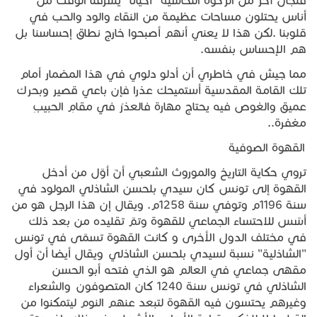
فنجان آخر من الركوة النحاسية "أحيانا "يسرقنا الوقت من
أناس يحتلون مساحات عظيمة من النقاء والود والحب في
قلوبنا .لكن هذا لا يعني أنهم أصبحوا خارج نطاق إحساسنا بل
هم الإحساس بنفسه.
مما جيش في خاطري أن أدلو دلوي في هذا المضمار أمام
تلك القامة المقدسية أستميحك عذرا فإن باعي قصير وبحرك
عميق والغوص فيه يحتاج مهارة فالعذرُ في مقامِ الحبيبِ
مغفرة..
القهوة الصوفية
تروي حكاية التاريخ والموروث الشعبي أنّ أوّل من أدخل
القهوة إلى تونس كان سيدي بلحسن الشاذلي المولود في
سنة 1196م وتوفي سنة 1258م. ويقال إن هذا الرجل هو من
أسّس للاحتساء الجماعي للقهوة وتمّ تقليده من بعد ذلك
في مختلف الدول الأخرى و كانت القهوة تسمّى في تونس
"الشاذلية" نسبة لسيدي بلحسن الشاذلي ويقال أيضا أنّ أول
مقهى جماعي في العالم هو الذي فتحه أبو الحسن
الشاذلي في تونس سنة 1240 كان المتصوفون والشعراء
وغيرهم يحتسون فيه القهوة لتبعد عنهم النوم ليتمكنوا من