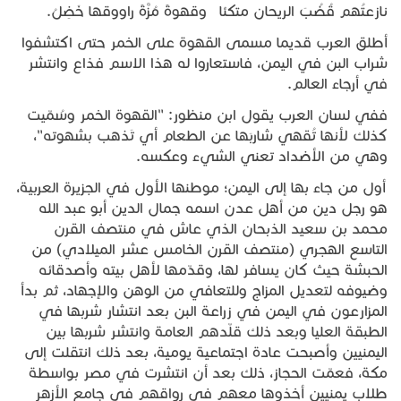
نازعتُهم قُضُبَ الريحان متكئا وقهوةً مُزَّةً راووقها خَضِلُ.
أطلق العرب قديما مسمى القهوة على الخمر حتى اكتشفوا
شراب البن في اليمن، فاستعاروا له هذا الاسم فذاع وانتشر
في أرجاء العالم.
ففي لسان العرب يقول ابن منظور: "القهوة الخمر وسُمّيت
كذلك لأنها تُقهي شاربَها عن الطعام أي تَذهب بشهوته"،
وهي من الأضداد تعني الشيء وعكسه.
أول من جاء بها إلى اليمن؛ موطنها الأول في الجزيرة العربية،
هو رجل دين من أهل عدن اسمه جمال الدين أبو عبد الله
محمد بن سعيد الذبحان الذي عاش في منتصف القرن
التاسع الهجري (منتصف القرن الخامس عشر الميلادي) من
الحبشة حيث كان يسافر لها، وقدّمها لأهل بيته وأصدقائه
وضيوفه لتعديل المزاج وللتعافي من الوهن والإجهاد، ثم بدأ
المزارعون في اليمن في زراعة البن بعد انتشار شربها في
الطبقة العليا وبعد ذلك قلّدهم العامة وانتشر شربها بين
اليمنيين وأصبحت عادة اجتماعية يومية، بعد ذلك انتقلت إلى
مكة، فعمّت الحجاز، ذلك بعد أن انتشرت في مصر بواسطة
طلاب يمنيين أخذوها معهم في رواقهم في جامع الأزهر