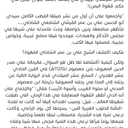
حكم قهوة اليمن):
"وأجمعوا على أن أول من نشر صيتها القطب الكامل سيدي
أبو الحسن علي بن عمر القرشي الشافعي الشاذلي...،
فأظهر منافعها، وبيّن خواصها، وحثّ تلامذته على شربها في
مجلس الأذكار والعبادات، فوجدوا فيها منافع غريبة، وخواص
عجيبة، فصنفوا فيها الكتب.
فكيف اكتشف الشيخ علي بن عمر الشاذلي القهوة؟
ولكن كيفية اكتشافه لها ظل هو السؤال، فالرحالة علي صدر
الدين المعروف بابن معصوم تـ(1120هـ) في القرن الحادي
عشر الهجري / السابع عشر الميلادي قدم الرواية التالية عن
رحلته إلى المخا في رحلته المعروفة بـ(رحلة ابن معصوم
المدني أو سلوة الغريب وأسوة الأريب) فقال: "والإجماع على
أنه الذي أظهر القهوة المتعارفة في هذا الزمان، التي طبّقت
شهرتها العالم... قيل: وسبب اهتدائه إليها أنه كانت له لقحة
–الناقة الحلوب الغزيرة اللبن– يسرّحها كل يوم للراعي، وكانت
ترعى ثمرة هذه الشجرة، فاستطاب لبنها طعماً وخاصية،
فتبعها يوماً فرآها ترعى هذه الثمرة فجنى منها شيئاً وقلاه
واستعمله، فأحدث في نفسه نشاطاً وأريحية، فواظب على