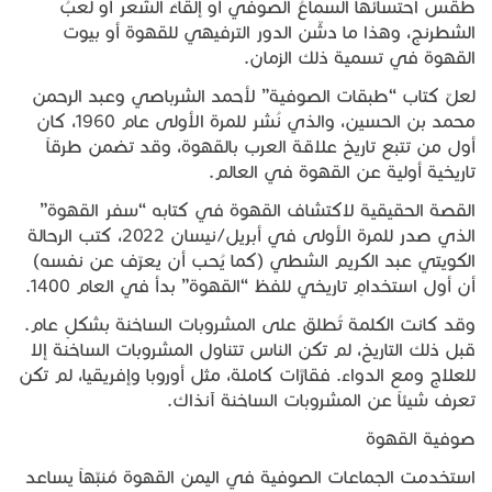
طقس احتسائها السماعُ الصوفي أو إلقاءُ الشعر أو لعبُ
الشطرنج، وهذا ما دشّن الدور الترفيهي للقهوة أو بيوت
القهوة في تسمية ذلك الزمان.
لعلّ كتاب “طبقات الصوفية” لأحمد الشرباصي وعبد الرحمن
محمد بن الحسين، والذي نُشر للمرة الأولى عام 1960، كان
أول من تتبع تاريخ علاقة العرب بالقهوة، وقد تضمن طرقاً
تاريخية أولية عن القهوة في العالم.
القصة الحقيقية لاكتشاف القهوة في كتابه “سفر القهوة”
الذي صدر للمرة الأولى في أبريل/نيسان 2022، كتب الرحالة
الكويتي عبد الكريم الشطي (كما يُحب أن يعرّف عن نفسه)
أن أول استخدامٍ تاريخي للفظ “القهوة” بدأ في العام 1400.
وقد كانت الكلمة تُطلق على المشروبات الساخنة بشكلٍ عام.
قبل ذلك التاريخ، لم تكن الناس تتناول المشروبات الساخنة إلا
للعلاج ومع الدواء. فقارَّات كاملة، مثل أوروبا وإفريقيا، لم تكن
تعرف شيئاً عن المشروبات الساخنة آنذاك.
صوفية القهوة
استخدمت الجماعات الصوفية في اليمن القهوة مُنبِّهاً يساعد