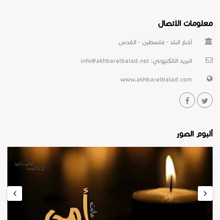
معلومات الاتصال
أخبار البلد - فلسطين - القدس
البريد الالكتروني:
info@akhbarelbalad.net
www.akhbarelbalad.com
ألبوم الصور