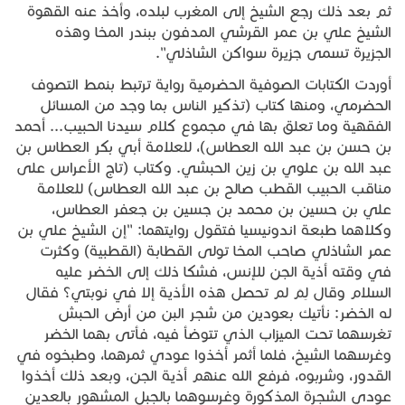
ثم بعد ذلك رجع الشيخ إلى المغرب لبلده، وأخذ عنه القهوة
الشيخ علي بن عمر القرشي المدفون ببندر المخا وهذه
الجزيرة تسمى جزيرة سواكن الشاذلي".
أوردت الكتابات الصوفية الحضرمية رواية ترتبط بنمط التصوف
الحضرمي، ومنها كتاب (تذكير الناس بما وجد من المسائل
الفقهية وما تعلق بها في مجموع كلام سيدنا الحبيب... أحمد
بن حسن بن عبد الله العطاس)، للعلامة أبي بكر العطاس بن
عبد الله بن علوي بن زين الحبشي. وكتاب (تاج الأعراس على
مناقب الحبيب القطب صالح بن عبد الله العطاس) للعلامة
علي بن حسين بن محمد بن جسين بن جعفر العطاس،
وكلاهما طبعة اندونيسيا فتقول روايتهما: "إن الشيخ علي بن
عمر الشاذلي صاحب المخا تولى القطابة (القطبية) وكثرت
في وقته أذية الجن للإنس، فشكا ذلك إلى الخضر عليه
السلام وقال لِمَ لم تحصل هذه الأذية إلا في نوبتي؟ فقال
له الخضر: نأتيك بعودين من شجر البن من أرض الحبش
تغرسهما تحت الميزاب الذي تتوضأ فيه، فأتى بهما الخضر
وغرسهما الشيخ، فلما أثمر أخذوا عودي ثمرهما، وطبخوه في
القدور، وشربوه، فرفع الله عنهم أذية الجن، وبعد ذلك أخذوا
عودي الشجرة المذكورة وغرسوهما بالجبل المشهور بالعدين