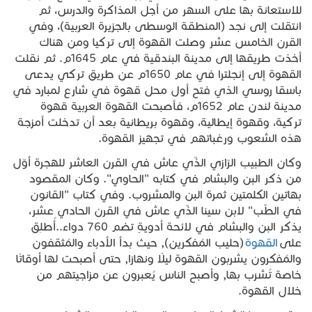
للاستعانة بها على السهر من أجل المذاكرة والدرس، ثم
انتقلت إلى نجد (المنطقة الوسطى بالجزيرة العربية)، وفي
القرن الخامس عشر وصلت القهوة إلى تركيا ومن هناك
أخذت طريقها إلى مدينة البندقية في عام 1645م. ثم نقلت
القهوة إلى إنجلترا في عام 1650م عن طريق تركي يدعى
باسقا روسي الذي فتح أول محل قهوة في شارع لمبارد في
مدينة لندن عام 1652م، فأصبحت القهوة العربية قهوة
تركية، وقهوة إيطالية، وقهوة بريطانية بعد أن تدخلت أمزجة
هذه الشعوب ورغباتهم في تجهيز القهوة.
وكان الطبيب الرّازي الذّي عاش في القرن العاشر للهجرة أوّل
مَن ذكر البن والبشام في كتابه "الحاوي". وكان المقصود
بهاتين الكلمتين ثمرة البن والمشروب. وفي كتاب "القانون
في الطّب" لابن سينا الذّي عاش في القرن الحادي عشر،
يذكر البن والبشام في لائحة أدويةٍ تضم 760 دواء..أُطلِق
على
القهوة
(حليب المُفكرين), حيث بدأ الأدباء والمُثقفون
والمُفكرون يشربون القهوة ليلًا ونهارًا, حتى أصبحت لها أوقاتًا
خاصة تُشرَب بها, وأصبح الناس يُعبرون عن مزاجيتهم من
خلال القهوة.