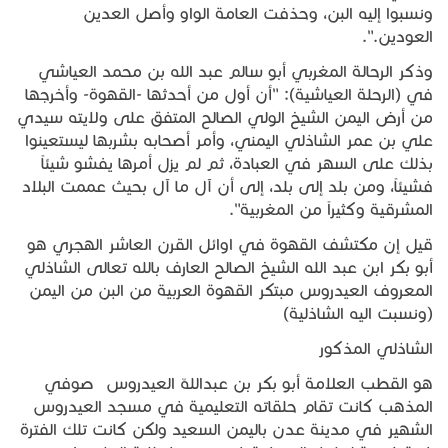
ونسبوا إليه البن، وحذفت العامة الواو وأصل العدين
العودين.".
وذكر الرحالة المغربي أبو سالم عبد الله بن محمد العياشي
في (الرحلة العياشية): "أن أول من أحدثها -القهوة- وأخرجها
من أرض اليمن الشيخ الولي الصالح المتفق على ولايته سيدي
علي بن عمر الشاذلي اليمني، وأمر أصحابه بشربها ليستعينوا
بذلك على السهر في العبادة، ثم لم يزل أمرها يفشو شيئاً
فشيئاً، ومن بلد إلى بلد، إلى أن آل ما آل بحيث عممت البلاد
المشرقية وكثيراً من المغربية".
قيل إن مكتشف القهوة في اوائل القرن العاشر الهجري هو
أبو بكر ابن عبد الله الشيخ الصالح العارف بالله تعالى الشاذلي
المعروف العيدروس مبتكر القهوة العربية من البن من اليمن
(ونسبت اليه الشاذلية)
الشاذلي المذكور
هو القطب العلامة أبو بكر بن عبداللهّ العيدروس صوفي
المذهب كانت تقام حلقاته التعليمية في مسجد العيدروس
الشهير في مدينة عدن باليمن السعيد ولكن كانت تلك الفترة