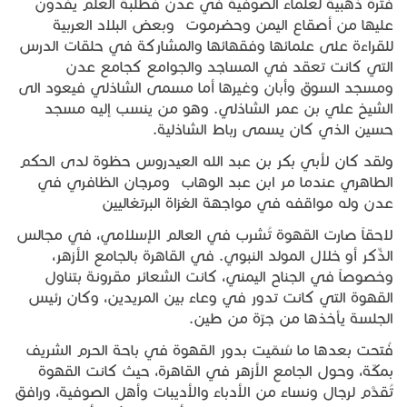
فترة ذهبية لعلماء الصوفية في عدن فطلبة العلم يفدون
عليها من أصقاع اليمن وحضرموت وبعض البلاد العربية
للقراءة على علمائها وفقهائها والمشاركة في حلقات الدرس
التي كانت تعقد في المساجد والجوامع كجامع عدن
ومسجد السوق وأبان وغيرها أما مسمى الشاذلي فيعود الى
الشيخ علي بن عمر الشاذلي. وهو من ينسب إليه مسجد
حسين الذي كان يسمى رباط الشاذلية.
ولقد كان لأبي بكر بن عبد الله العيدروس حظوة لدى الحكم
الطاهري عندما مر ابن عبد الوهاب ومرجان الظافري في
عدن وله مواقفه في مواجهة الغزاة البرتغاليين
لاحقاً صارت القهوة تُشرب في العالم الإسلامي، في مجالس
الذِّكر أو خلال المولد النبوي. في القاهرة بالجامع الأزهر،
وخصوصاً في الجناح اليمني، كانت الشعائر مقرونة بتناول
القهوة التي كانت تدور في وعاء بين المريدين، وكان رئيس
الجلسة يأخذها من جرّة من طين.
فُتحت بعدها ما سُمّيت بدور القهوة في باحة الحرم الشريف
بمكّة، وحول الجامع الأزهر في القاهرة، حيث كانت القهوة
تُقدَّم لرجال ونساء من الأدباء والأديبات وأهل الصوفية، ورافق