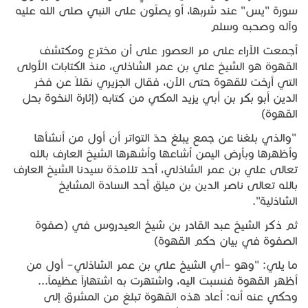
سورة "يس" عند شربها، أو يصلّون على النبي صلى الله عليه
وآله وصحبه وسلم
أجمعت الآراء على مر العصور على أن مخترع ومكتشف
القهوة هو الشيخ علي بن عمر الشاذلي، منذ الكتابات الأولى
التي أرخت للقهوة حتى الآن، فقال الجزيري نقلاً عن فخر
الدين أبو بكر بن أبي يزيد المكي من كتابه (إثارة النخوة بحل
القهوة)
"والذي بلغنا عن جمع يبلغ حدّ التواتر أن أول من أنشأها
وأظهرها وبأرض اليمن أشاعها وأشهرها الشيخ العارف بالله
تعالى علي بن عمر الشاذلي، أحد تلامذة سيدنا الشيخ العارف
بالله تعالى ناصر الدين بن ميلق أحد السادة المشايخ
الشاذلية".
ثم ذكر الشيخ عبد القادر بن شيخ العيدروس في (صفوة
الصفوة في بيان حكم القهوة)
ما يلي: "وهو –أي الشيخ علي بن عمر الشاذلي– أول من
أظهر القهوة فنسبت اليه، واشتهرت به اشتهاراً عظيماً...
وحكي عنه أنه: أعاد هذه القهوة تبلغ من المشرق إلى