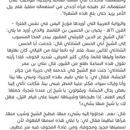
استعماله، ثم طبخه فرآه أجدى من استعماله مقلياً، فلم يزل
الأمر يزيد حتى بلغ هذه الشهرة".
والرواية العربية التي أوردها مؤرخ اليمن في نفس الفترة –
القرن 11هـ - يحيى بن الحسين بن القاسم والذي أورد ما يلي:
"قال الشيخ عز الدين القرشي المقبور ببندر المخا المنسوب
إلى الشيخ أبي الحسن الشاذلي قال: خدمت أبا الحسن
الشاذلي ثلاثين سنة، فلم أره نائماً ليلة من الليالي كان نهارها
صائماً وليلها قائماً، وكان كثير المرض، شديد الخوف، فإذا رأيته
تقول هذه الساعة طلع من القبور، قال علي بن عمر
الشاذلي: جئت مع الشيخ في خدمته إلى جزيرة من جزائر
الحبشة، فقال لي: يا علي نقيم بهذه الجزيرة، ونبني بها بيتاً
وأنا وإياك سواء، فكثر علينا المطر فبنى بيتاً، فكانت تأتي إلينا
بعض رجال الحبشة. ويقولون: يا شيخ إن عندنا شجرة، حملها
كبعر الغنم، إذا طبخناها وشربناها؛ تعيننا على قيام الليل، فهل
لك يا شيخ منها بشيء؟
قال: نعم. فجاؤوا إليه بشيء منها، فطبخ الشيخ وشرب منها،
فرآها عظيماً فقال لي: يا علي هذه اسمها القهوة، لأن
تسميتها مجرد ومجوفة، ومن عادة المجوف فيه سر عظيم،