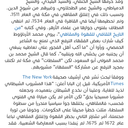
وقد حرمها الشيخ الحنفي، والسيد البليدي، والشيخ
الدمياطي، والشيخ عمر الطحلاوي، وغيرهم من شيوخ الدين.
وتسبب ذلك في إغلاق المقاهي في مكة في العام 1511،
وتم تحطيمها أيضا في القاهرة في العام 1534، ثم انتهى
المطاف بفتوى جوازها من علماء الأزهر. وفي كتابه “
من
التاريخ الثقافي للقهوة والمقاهي
“، يروي محمد الأرناؤوط
كيف شارك بعض الفقهاء الترفع الذي تمتع به الشاعر
الحمصي، ورأوا أن “ما أكب أهل الفجور على تعاطيه ينبغي
أن يجتنبه من يخشى الله ويتقيه”، كما قال الشيخ محمد بن
محمد المولى أبو السعود، لكن “السلطات” في مكة لم تكتفِ
بمجرد الترفع عن مشاركة “السفهاء” مشروبهم.
ووفقاً لبحثٍ نُشر في أرشيف صحيفة
The New York
Times
الأمريكية، قيل إن البابا أعلن: “هذا المشروب الشيطاني
لذيذ للغاية، وعلينا أن نخدع الشيطان بتعميده، ونجعله
مشروباً مسيحياً بحق” لكن الأمر لم يكن مباراة في الفتوى
فحسب؛ فالمقاهي، بخلقها جواً سياسياً متحرراً من سطوة
السلطة، مثلت خطراً محيقاً على الحكومات. وخوفاً من ثورة
محتملة، أمر تشارلز الثاني بحظر القهوة وإغلاق المقاهي تباعاً
عام 1672 ثم 1675، لم يُنفذا بسبب المعارضة الشعبية. فقد