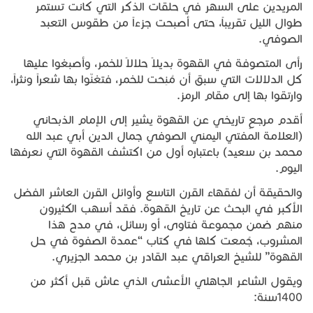
المريدين على السهر في حلقات الذكر التي كانت تستمر
طوال الليل تقريباً، حتى أصبحت جزءاً من طقوس التعبد
الصوفي.
رأى المتصوفة في القهوة بديلاً حلالاً للخمر، وأصبغوا عليها
كل الدلالات التي سبق أن مُنِحَت للخمر، فتغنّوا بها شعراً ونثراً،
وارتقوا بها إلى مقام الرمز.
أقدم مرجعٍ تاريخي عن القهوة يشير إلى الإمام الذبحاني
(العلامة المفتي اليمني الصوفي جمال الدين أبي عبد الله
محمد بن سعيد) باعتباره أول من اكتشف القهوة التي نعرفها
اليوم.
والحقيقة أن لفقهاء القرن التاسع وأوائل القرن العاشر الفضل
الأكبر في البحث عن تاريخ القهوة. فقد أسهب الكثيرون
منهم ضمن مجموعة فتاوى، أو رسائل، في مدح هذا
المشروب، جُمعت كلها في كتاب “عمدة الصفوة في حل
القهوة” للشيخ العراقي عبد القادر بن محمد الجزيري.
ويقول الشاعر الجاهلي الأعشى الذي عاش قبل أكثر من
1400سنة: