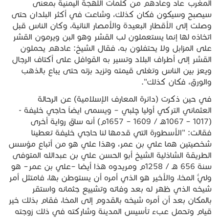
المغرب عاد وعادهم من كلمات اللهجة اليمنية بمعنى
سيصبح وسيكون فكان كذلك، وشاعت في أكثر البلدان حتى
وصلت إلى الأقطار البعيدة والأمصار النائية، وكان الناس قبل
اتخاذه لها إنما يستعملون لب القشر وهو البن ويرمون القشر
على المزابل ولا يحتفلون به، فقال الشيخ: عادهم يحملون
القشر إلى أطراف البلاد وتسير به القوافل على أكتاف الرجال
ويعز بين الناس وتغلى قيمته وتزيد بزته حتى يباع بالذهب
والورق، فكان كذلك".
في حين ذكرت (دائرة المعارف الإسلامية) عن الرحالة
العثماني التركي أوليا چلبي – ويسمى ايضاً حاجي خليفة -
(1017 – 1067هـ / 1609 – 1657م) أنه ساق رواية أخرى
فقالت: "الأسطورة التي قدمها لنا حاجي خليفة تعطينا
شخصيتين هما علي بن عمر، وهذا علي هو من أتباع مؤسس
الطريقة الشاذلية الشيخ أبو الحسن علي بن عبدالله المتوفى
سنة 656 هـ / 1258م ومريدوه هذا أيضا –علي بن عمر– هو
وليُّ المخا، والأخير هو الذي أمره أن يستوطن بها، فامتثل أمر
شيخه الذي ظهر له بعد وفاته وتشييع جثمانه واستقر
بالمكان بعد أن أمره شيخه بالقدوم إلى المخا، فقام بذلك خير
قيام وتحمل عبء تأسيس المدينة وشاركته في ذلك زوجته