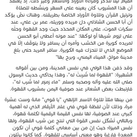
القيام ليلا للذكر وقراءة الأوراد والأشعار وغير ذلك. إذ يعتقد
أن هذا المشروب كان يعينه على السهر وينشّطه للصلاة
وترتيل القرآن وتلاوة الأوراد الخاصة بطريقته. وهناك نصٌّ يؤكّد
أن أبا الحسن الشاذلي دلّ مريده ووريثه، عمر بن علي، عند
سكرات الموت، على المكان المحدّد حيث وجد القهوة وحثّه
على لزوم شربها أو لوكها: "عند موته أعطى أبو الحسن
لمريده كويرة من الخشب وأمره أن يسافر ولا يتوقّف إلّا في
الموضع الذي لا تتحرّك فيه الكويرة. سافر المريد حتى بلغ
مدينة مواخ، الميناء اليمني، وبرح بها"
وقد دُفن هذا الولي في نفس المدينة، ومن بين أقواله
الشهيرة: "القهوة لِما شُرِبَتْ له"، وهذا يحاكي حديث الرسول
صلى الله عليه وآله وصحبه وسلم "ماء زمزم لما شُرب له"،
فارتبطت بعض الشعائر عند صوفية اليمن بمشروب القهوة.
من بينها مثلاً تلاوة الاسم الإلهي "يا قوي" مائة وست عشرة
مرة، وذلك لأن لفظة قوي في علم الأرقام الذي له أهمية
كبرى عند الصوفية، لها نفس القيمة الرقمية لكلمة قهوة،
وبالتالي تُشكّل نفس القوة التي تَنتج عن شرب القهوة، ولها
نفس الميزة؛ حيث إنَّ مِن بين معاني كلمة قوي أن تكون
المعدة فارغة وهو معنى أساسي للقهوة. كما كانوا يرتّلون