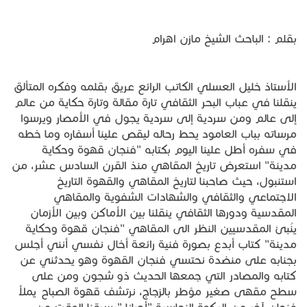
بقلم : الباحث الشيخ مازن اهرام
الأستاذ خليل العسلي الكاتب الرائع عريق بقلمه وفكره المتألق
ينقلنا في عباب البحر الثقافي تارة مقالة وتارة حكاية من عالم
إلى عالم ومن سردية إلى سردية يجول في الأمصار ويرسوا
مرساته بباب العامود يحط رحاله ليقص علينا أسفاره وما خطه
في سفره أطل علينا اليوم بكتابه "فنجان قهوة وحكاية
مدينة" استعرض تاريخ المقاهي منذ القرن السادس عشر، من
استنبول، حيث صاحبنا لتاريخ المقاهي والقهوة التاريخ
الاجتماعي والثقافي والشهادات الشفوية والمقاهي
المقدسية ودورها الثقافي ينقلنا بين الأماكن وبين الأزمان
ينُبئ المقدسيين النظر الى المقاهي "فنجان قهوة وحكاية
مدينة" كتاب أبدع بصورة فنية رائعة أخال نفسي أنني أجلس
بجنابه على منضدة نحتسي فنجان القهوة وهو يحدثني عن
كتابه والمصادر التي جمعها الحديث ذو شجون ومن على
سطح مقهى صغير مؤطر بالزجاج، نرتشف قهوة الصباح يملأ