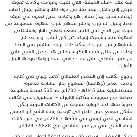
ابنة ملك –ملك الحبشة- التي تعبت ومرضت وكادت تموت،
فرحل إلى داخل البلاد بحثاً عن دواء لها، واستقر بجبال أصاب
(وصاب شرق زبيد) فغادر هو وأتباعه الذين تبعوه في غربته
أيضاً، وقيل إنه جرب واختبر معهم شرب القهوة المصنوعة من
حبات البن الذي في الاخير صنعه بالغلي بالنار واستخلاص
القهوة منه، وشفيت زوجته، ثم كان أغلب زواره قد تم
شفاؤهم من الجرب / الحكة ذاك الوباء المنتشر في المخا
وذلك من خلال شرب القهوة، وعلى هذا حصل الشيخ علي
بن عمر الشاذلي على لقب حامي المخا ووليها ورجلها النبيل
الأول".
برجوع الكاتب إلى المصدر العثماني كاتب چلبي في كتابه
وصف العالم (جهاننما) المطبوع بدار الطباعة العامرة-
قسطنطينية سنة 1145هـ - 1732م، صـ 535 نسخة مطبوعة
طباعة حجر موجودة بمكتبة اتاتورك – اسطنبول لدى الكاتب
صورة منها، نجد الرواية منقولة عن الكتابات العربية ولكن
بشكل موسع دون النظر إلى تاريخية وفاة الشيخ أبو الحسن
الشاذلي الذي توفي في 656هـ / 1258م في حين كانت
وفاة الشيخ علي بن عمر الشاذلي في 828هـ/ 1424م.
وذكر المرتضى الزبيدي في رسالته (تحفة إخوان الزمن في