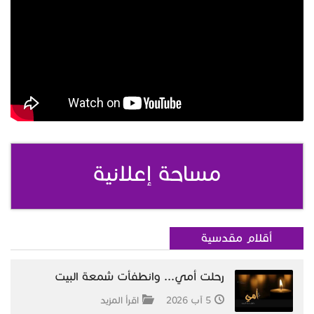
مساحة إعلانية
أقلام مقدسية
رحلت أمي... وانطفأت شمعة البيت
5 آب 2026
اقرأ المزيد