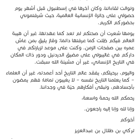
وتوالت لقاءاتنا، وكان آخرها في إسطنبول قبل أشهر يوم
حصولي على جائزة الإنسانية العالمية، حيث شرفتموني
بحضوركم الكريم.
يومها شعرت أن صحتكم لم تعد كما عهدتها، غير أن هيبة
العالم فيكم ظلت كما عرفتها دائمًا: وقارٌ يليق بمن عاش
عمره بين صفحات الزمن. وكنت على موعد لزيارتكم في
داركم في غاليبولي على مضيق الدردنيل ودور ذاك المكان
في التاريخ الإنساني، غير أن مشيئة الله سبقت.
واليوم، برحيلكم، يفقد عالم التاريخ أحد أعمدته، غير أن العلماء
– كما يعلمنا التاريخ نفسه – لا يغيبون تمامًا؛ فهم يمضون
بأجسادهم، وتبقى أفكارهم حيّة في وجداننا.
رحمكم الله رحمةً واسعة،
وإنا لله وإنا إليه راجعون.
أخوكم
تركي بن طلال بن عبدالعزيز