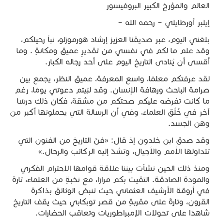
العالم والمؤرخ الكبير البروفيسور
إيلبر أورطايلي – رحمه الله –
بلغني اليوم، عبر صديقنا العزيز إرشاد هورموزلو، نبأ رحيلكم،
وقد علم ما لكم في نفسي من تقديرٍ عميق ومكانةٍ . وما
أقسى أن يُنادى التاريخ اليوم على أحد رجاله الكبار.
لقد عرفتكم معلمًا، واسع المعرفة، عميق النظر، يجمع بين
صرامة الباحث ورهافة الإنسان. وقد لبّيتم دعوتي يومًا، رغم
ما كانت تفرضه عليكم صحتكم من مشقة، فكان ذلك درسًا
آخر في خُلُق العلماء، وفي أن الرسالة التي يحملونها أكبر من
وهن الجسد.
وقد صدق ابن خلدون إذ قال: «فنّ التاريخ من الفنون التي
تتداولها الأمم والأجيال، وتشدّ إليه الركائب والرحال.»
ومنذ ذلك الحين نشأت بيننا علاقة قوامها الاحترام الفكري
والمودة الصادقة. التقيت بكم مرارًا، مع نخبةٍ من العلماء، تارةً
في أروقة الأرشيف العثماني حيث تنبض الوثائق بذاكرة
القرون، وتارةً على مقربةٍ من قصر توبكابي حيث يقف التاريخ
شاهدًا على تحولات الإمبراطوريات وتعاقب الحضارات.