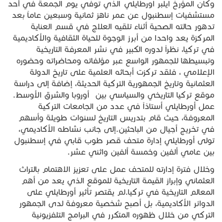
وكان المؤرخ ايلبر اورطايلي الذي توفي يوم الجمعة في أحد
مستشفيات إسطنبول عن عمر ناهز ثمانية وسبعين عاماً بعد
تدهور حالته الصحية أثناء تلقيه العلاج في قسم العناية
المركزة يعد واحدا من أبرز الوجوة للحياة الثقافية والأكاديمية
في تركيا، نظراً لدوره الكبير في نشر المعرفة التاريخية
وتبسيطها للجمهور الواسع عبر مؤلفاته ومحاضراته وحضوره
الإعلامي ، فلقد تركزت أبحاثه العلمية على تاريخ الدولة
العثمانية وتاريخ الجمهورية التركية الحديثة، إضافة إلى دراسة
موقع تركيا التاريخي والسياسي بين أوروبا والشرق الأوسط.
عمل أورطايلي أستاذاً في عدد من الجامعات التركية
المعروفة، حيث قام بتدريس التاريخ لسنوات طويلة وأسهم
في تخريج أجيال من الباحثين.إلى جانب نشاطه الأكاديمي،
تولى أورطايلي إدارة متحف قصر طوب قابي في إسطنبول
بين عامي ألفين وخمسة ألفين واثني عشر.
وخلال فترة إدارته للمتحف عمل على تعزيز الاهتمام بالتراث
العثماني وإبراز القيمة التاريخية للموقع الذي يعد من أهم
المعالم التاريخية في تركيا.لم يقتصر تأثير أورطايلي على
الدوائر الأكاديمية، بل أصبح شخصية معروفة لدى الجمهور
التركي من خلال ظهوره المتكرر في البرامج التلفزيونية