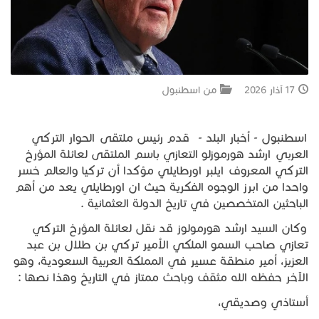
جبل المشارف
يحكى أن
17 آذار 2026
من اسطنبول
من نحن
اسطنبول - أخبار البلد - قدم رئيس ملتقى الحوار التركي
العربي ارشد هورموزلو التعازي باسم الملتقى لعائلة المؤرخ
التركي المعروف ايلبر اورطايلي مؤكدا أن تركيا والعالم خسر
واحدا من ابرز الوجوه الفكرية حيث ان اورطايلي يعد من أهم
الباحثين المتخصصين في تاريخ الدولة العثمانية .
وكان السيد ارشد هورمولوز قد نقل لعائلة المؤرخ التركي
تعازي صاحب السمو الملكي الأمير تركي بن طلال بن عبد
العزيز، أمير منطقة عسير في المملكة العربية السعودية، وهو
الآخر حفظه الله مثقف وباحث ممتاز في التاريخ وهذا نصها :
أستاذي وصديقي،