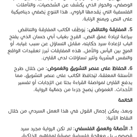
الوصفي، والحوار الذي يكشف عن الشخصيات، والتأملات
الفلسفية التي يُقدمها الراوي. هذا التنوع يُضفي ديناميكية
على النص ويمنع الرتابة.
5.
المفارقة
والتناقض
: يُوظّف الكاتب المفارقة والتناقض
ببراعة لزيادة عمق النص. الفرح بغياب أبي حسان الذي يفتح
الباب لإعادة سرد حكايته، مقابل التساؤل عن سبب غيابه، أو
المزج بين اليأس والأمل. هذه المفارقات تُبرز تعقيدات الواقع
والنفس البشرية وتُثير تساؤلات لدى القارئ.
6.
الحفاظ
على
عنصر
التشويق
والغموض
: من خلال طرح
الأسئلة المعلقة، ليُحافظ الكاتب على عنصر التشويق، مما
يدفع القارئ لمواصلة القراءة بحثا عن الإجابات أو تفسير
الأحداث. الغموض يُصبح جزءا من جمالية الرواية.
الخاتمة
وبعدُ، يمكن إجمال القول في هذا العمل السردي من خلال
النقاط الآتية:
1.
الأصالة
والعمق
الفلسفي
: لم تكن الرواية مجرد سرد
قصصي، بل معالجة فلسفية عميقة لمفاهيم الذاكرة،