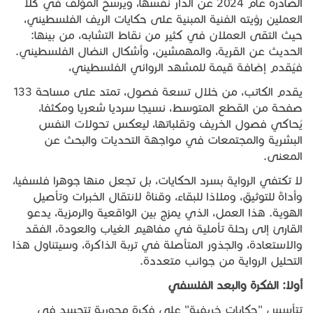
الصادرة عام 2024 عن الدار نفسها، ويرسخ المؤلف في كلا
العملين رؤيته الفنية المبنية على حكايات الريف الفلسطيني،
حيث التقى العملان في كثير من نقاط التشابه، من بينها:
الحديث عن القرية، والمهمشين، وأشكال النضال الفلسطيني.
فيُقدم إضافة قيمة للمشهد الروائي الفلسطيني،
يقدم الكاتب، من خلال تسعة فصول، تمتد على مساحة 133
صفحة من القطع المتوسط، نسيجا سرديا شعريا ومكثفا،
يُحاكي فصول الخريف وتقلباتها، ليعكس تحولات النفس
البشرية والمجتمعات في مواجهة التحديات والبحث عن
المعنى.
لا تكتفي الرواية بسرد الحكايات، بل تجعل منها جوهرا فلسفيا،
وأداةً للتوثيق، وملاذا للبقاء، وقناةً لانتقال الخبرات وتأصيل
الهوية. هذا العمل، الذي يمزج بين الواقعية والرمزية، يدعو
القارئ إلى رحلة تأملية في مفاهيم الغياب والعودة، الفقد
والاستعادة، والجذور المتأصلة في تربة الذاكرة، وسيتناول هذا
التحليل الرواية من جوانب متعددة.
أولا
:
الفكرة
والبعد
الفلسفي
تتأسس "حكايات خريفية" على فكرة محورية تتجسد في