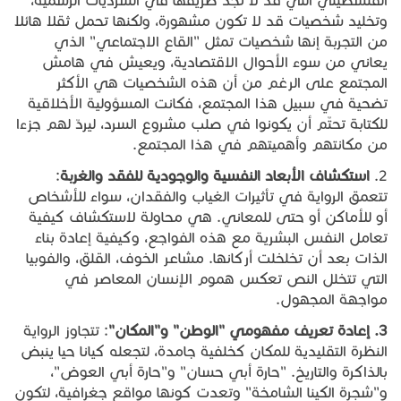
الفلسطيني التي قد لا تجد طريقها في السرديات الرسمية،
وتخليد شخصيات قد لا تكون مشهورة، ولكنها تحمل ثقلا هائلا
من التجربة إنها شخصيات تمثل "القاع الاجتماعي" الذي
يعاني من سوء الأحوال الاقتصادية، ويعيش في هامش
المجتمع على الرغم من أن هذه الشخصيات هي الأكثر
تضحية في سبيل هذا المجتمع، فكانت المسؤولية الأخلاقية
للكتابة تحتّم أن يكونوا في صلب مشروع السرد، ليردّ لهم جزءا
من مكانتهم وأهميتهم في هذا المجتمع.
2.
استكشاف
الأبعاد
النفسية
والوجودية
للفقد
والغربة
:
تتعمق الرواية في تأثيرات الغياب والفقدان، سواء للأشخاص
أو للأماكن أو حتى للمعاني. هي محاولة لاستكشاف كيفية
تعامل النفس البشرية مع هذه الفواجع، وكيفية إعادة بناء
الذات بعد أن تخلخلت أركانها. مشاعر الخوف، القلق، والفوبيا
التي تتخلل النص تعكس هموم الإنسان المعاصر في
مواجهة المجهول.
3.
إعادة
تعريف
مفهومي
"
الوطن
"
و
"
المكان
"
: تتجاوز الرواية
النظرة التقليدية للمكان كخلفية جامدة، لتجعله كيانا حيا ينبض
بالذاكرة والتاريخ. "حارة أبي حسان" و"حارة أبي العوض"،
و"شجرة الكينا الشامخة" وتعدت كونها مواقع جغرافية، لتكون