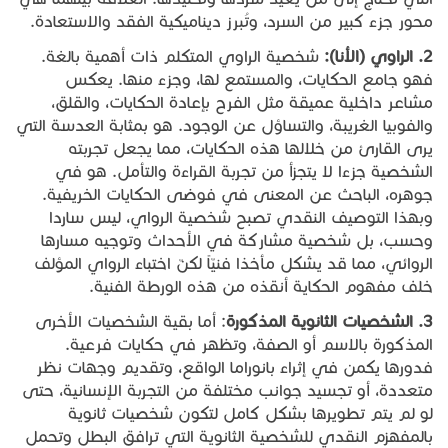
محور جزء كبير من السرد، وتُبرز ديناميكية الفقد والاستعادة.
2.
الراوي
(
الأنا
):
شخصية الراوي المتكلم ذات أهمية بالغة.
فهو جامع الحكايات، والمستمع لها، وجزء منها. يعكس
مشاعر داخلية عميقة مثل الفرح بإعادة الحكايات، والقلق،
والفوبيا الغريبة، والتساؤل عن الوجود. هو بمثابة العدسة التي
يرى القارئ من خلالها هذه الحكايات، مما يجعل تجربته
الشخصية جزءا لا يتجزأ من تجربة القراءة والتأمل. هو في
جوهره، الباحث عن المعنى في فوضى الحكايات الخريفية.
وبهذا التوصيف النقدي تصبح شخصية الرواي، ليس ساردا
وحسب، بل شخصية مشاركة في الأحداث وتوجيه مسارها
الروائي، مما قد يشكل مأخذا فنيّاً لكنّ اختباء الرواي المؤلف
خلف مفهوم الحكاية أنقذه من هذه الورطة الفنية.
3.
الشخصيات
الثانوية
المذكورة
: أما بقية الشخصيات الأخرى
المذكورة بالاسم أو الصفة، وتظهر في حكايات فرعية.
فدورها يكمن في إثراء بانوراما الواقع، وتقديم وجهات نظر
متعددة، أو تجسيد جوانب مختلفة من التجربة الإنسانية، حتى
لو لم يتم تطويرها بشكل كامل لتكون شخصيات ثانوية
بالمفهزم النقدي للشخصية الثانوية التي ترافق البطل وتحمل