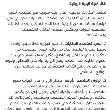
ثالثاً
:
فنيّة
البنية
الروائية
تعتمد "حكايات خريفية" على بنية سردية غير تقليدية، تُشبه
"الفسيفساء" أو "اللعبة" كما وصفها الناقد رائد الحواري في
دراسة سابقة له عن الرواية. هذا البناء المُركب يخدم الغايات
الفلسفية للرواية ويعكس طبيعة الذاكرة المتقطعة
والمتشابكة:
1.
السرد
المتعدد
الحكايات
: لا تتبع الرواية خطا سرديا واحدا
وبطلا محوريا تقليديا. بدلا من ذلك، تقدم مجموعة من
الحكايات التي تتداخل وتتقاطع، وكل منها يُسهم في بناء
الصورة الكلية. هذا التعدد يمنح الرواية ثراءً في المنظور وتنوعا
في التجربة، ويُتيح للكاتب استكشاف جوانب مختلفة من
الواقع الإنساني.
2.
الراوي
المتعدد
الأوجه
: يظهر الراوي في الرواية بصور
متعددة. أحيانا يكون راويا عليما يُقدم معلومات عن
الشخصيات والأحداث، وأحيانا أخرى يتحول إلى راوٍ بضمير
المتكلم، ويعكس تجربته الشخصية ومشاعره وتساؤلاته. هذا
التناوب يخلق ديناميكية في السرد ويُقرّب القارئ من عوالم
الشخصيات والتحولات النفسية التي يمر بها الراوي. ولم يغفل