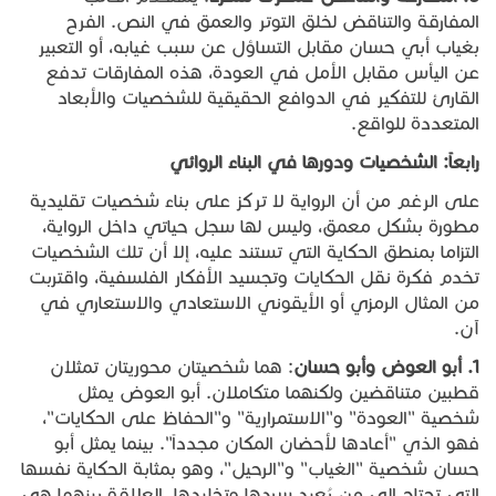
المفارقة والتناقض لخلق التوتر والعمق في النص. الفرح
بغياب أبي حسان مقابل التساؤل عن سبب غيابه، أو التعبير
عن اليأس مقابل الأمل في العودة، هذه المفارقات تدفع
القارئ للتفكير في الدوافع الحقيقية للشخصيات والأبعاد
المتعددة للواقع.
رابعاً
:
الشخصيات
ودورها
في
البناء
الروائي
على الرغم من أن الرواية لا تركز على بناء شخصيات تقليدية
مطورة بشكل معمق، وليس لها سجل حياتي داخل الرواية،
التزاما بمنطق الحكاية التي تستند عليه، إلا أن تلك الشخصيات
تخدم فكرة نقل الحكايات وتجسيد الأفكار الفلسفية، واقتربت
من المثال الرمزي أو الأيقوني الاستعادي والاستعاري في
آن.
1.
أبو
العوض
وأبو
حسان
: هما شخصيتان محوريتان تمثلان
قطبين متناقضين ولكنهما متكاملان. أبو العوض يمثل
شخصية "العودة" و"الاستمرارية" و"الحفاظ على الحكايات"،
فهو الذي "أعادها لأحضان المكان مجدداً". بينما يمثل أبو
حسان شخصية "الغياب" و"الرحيل"، وهو بمثابة الحكاية نفسها
التي تحتاج إلى من يُعيد سردها وتخليدها. العلاقة بينهما هي