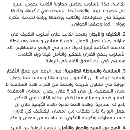
الكامنة. هذا الأسلوب يعكس محاولة الكاتب لتحويل السرد
إلى قصيدة نثرية. واللغة أيضا "بسيطة في تركيبها، ولكنها
عميقة في مدلولاتها، والكاتب يوظفها ببراعة لخدمة أفكاره
ورؤاه"، كما وصفها الحواري.
2.
التكثيف
والإيجاز
: يعتمد الكاتب على أسلوب التكثيف في
عباراته، حيث تحمل الجمل القصيرة معاني واسعة ومترابطة.
فالجملة المكثفة تُوجز تحولا جذريا في الواقع والمفاهيم. هذا
الأسلوب يدفع القارئ للتفكير والتأمل فيما وراء الكلمات،
ويسهم في بناء العمق الفلسفي للرواية.
3.
السلاسة
والبساطة
الظاهرية
: على الرغم من عمق الأفكار
وتعقيد البناء، إلا أن الأسلوب يبدو سهلا وسلسا، مما يجعل
الرواية في متناول شريحة واسعة من القراء. هذه السلاسة لا
تعني السطحية، بل هي قدرة على إيصال المعاني المعقدة
بلغة واضحة وجميلة، مما يُظهر مهارة الكاتب في التحكم
بأدواته السردية، وهذه اللغة قادرة بهذه الكيفية على أن
تجعل الرواية ذات طبقات من المعنى، ليكتشف كل قارئ-
حسب معارفه وتكوينه الفكري- ما يناسبه من معنى وأفكار.
4.
المزج
بين
السرد
والحوار
والتأمل
: تتناوب الرواية بين السرد