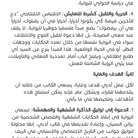
في دراسة الحواري للرواية.
4.
الحرية
والتقبل
كشرط
للتعايش
: الاقتباس الافتتاحي "دع
للآخرين فرصة كي يكونوا أحراراً. أحراراً في أن يقبلوك، أحراراً
في أن يرفضوك" يضع مبدأً فلسفيا جوهريا للرواية. لا يقف
عند معنى النصيحة، بل إنها دعوة لتقبل التنوع والاختلاف،
سواء في الرواية نفسها من خلال تعدد الحكايات ووجهات
النظر، أو في الحياة الواقعية. هذا المبدأ ينزع عن السرد أي
طابع إطلاقي، ويفتح الباب أمام تعددية المعاني والتأويلات،
مما يثري الرؤية الشاملة للعمل.
ثانياً
:
الهدف
والغاية
لكل عمل أدبي هدف وغاية، يسعى الكاتب من خلاله أن
يقدّمهما للقراء، وبشكل عام فإنه يمكن استنتاج هذه
الأهداف، وتلخيصها في ما يأتي:
1.
الدعوة
إلى
توثيق
الذاكرة
الشفهية
والمهمشة
: تسعى
الرواية إلى إنقاذ الحكايات الشفهية والقصص الشخصية من
براثن النسيان، وإعادة تقديمها في قالب أدبي. إنها محاولة
لتوثيق جوانب من التاريخ الاجتماعي والإنساني في الريف