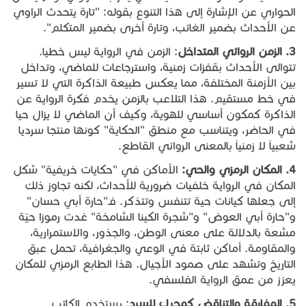
الحواري عن الإشارة إلى هذا التنوع بقوله: "تارة يتحدث الراوي
عن الأحداث بضمير الغائب، وتارة أخرى بضمير المتكلم".
3.
الزمن
الروائي
المتداخل
: الزمن في الرواية ليس خطيا.
تتوالى الأحداث بقفزات زمنية، واسترجاعات للماضي، وتداخل
بين الأزمنة المختلفة، مما يعكس طبيعة الذاكرة التي لا تسير
في خط مستقيم. هذا التلاعب بالزمن يخدم فكرة الرواية عن
الذاكرة كمكون أساسي للهوية، وكيف أن الماضي لا يزال حيا
في الحاضر، ويتناسب مع منطق "الحكاية" كونها منتجا سرديا
شعبياً لا زمنياً بالمعنى الروائي القاطع.
4.
المكان
الرمزي
والحي
:
الأماكن في "حكايات خريفية" شكل
المكان في الرواية خلفيات ضرورية للأحداث، لكنه تجاوز ذلك
إلى جعلها كيانات حية تتنفس وتتذكر. فـ"حارة أبي حسان"
و"حارة أبي العوض" و"شجرة الكينا الشامخة" غدت رموزا حيّة
مشعة بالدلالة على معنى الوطن، والجذور، والاستمرارية،
والمقاومة. أماكن ثابتة في الوعي والجغرافية، تحمل عبق
التاريخ وتشهد على صمود الأجيال. هذا الطابع الرمزي للمكان
يعزز من عمق الرواية الفلسفي.
5.
المفارقة
والتناقض
كمحرك
للسرد
: يستخدم الكاتب