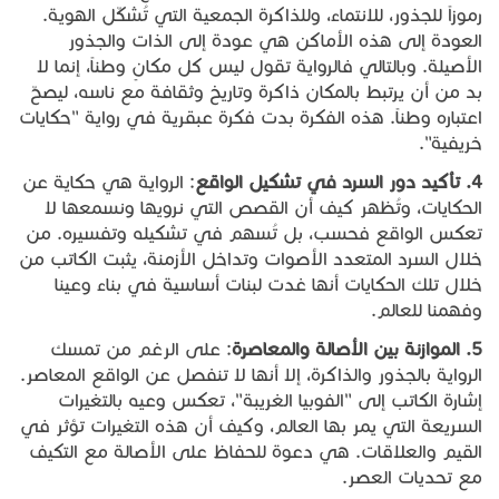
رموزاً للجذور، للانتماء، وللذاكرة الجمعية التي تُشكّل الهوية.
العودة إلى هذه الأماكن هي عودة إلى الذات والجذور
الأصيلة. وبالتالي فالرواية تقول ليس كل مكانٍ وطناً، إنما لا
بد من أن يرتبط بالمكان ذاكرة وتاريخ وثقافة مع ناسه، ليصحّ
اعتباره وطناً. هذه الفكرة بدت فكرة عبقرية في رواية "حكايات
خريفية".
4.
تأكيد
دور
السرد
في
تشكيل
الواقع
: الرواية هي حكاية عن
الحكايات، وتُظهر كيف أن القصص التي نرويها ونسمعها لا
تعكس الواقع فحسب، بل تُسهم في تشكيله وتفسيره. من
خلال السرد المتعدد الأصوات وتداخل الأزمنة، يثبت الكاتب من
خلال تلك الحكايات أنها غدت لبنات أساسية في بناء وعينا
وفهمنا للعالم.
5.
الموازنة
بين
الأصالة
والمعاصرة
: على الرغم من تمسك
الرواية بالجذور والذاكرة، إلا أنها لا تنفصل عن الواقع المعاصر.
إشارة الكاتب إلى "الفوبيا الغريبة"، تعكس وعيه بالتغيرات
السريعة التي يمر بها العالم، وكيف أن هذه التغيرات تؤثر في
القيم والعلاقات. هي دعوة للحفاظ على الأصالة مع التكيف
مع تحديات العصر.