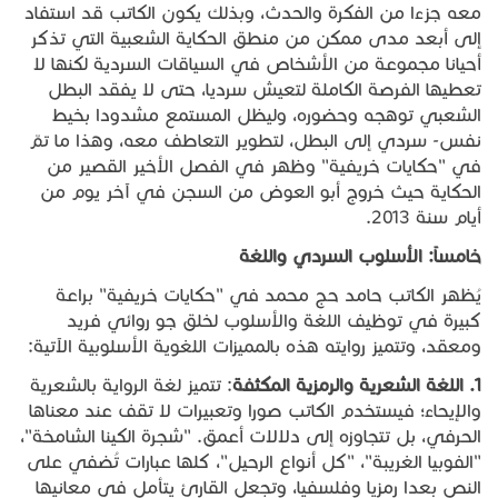
معه جزءا من الفكرة والحدث، وبذلك يكون الكاتب قد استفاد
إلى أبعد مدى ممكن من منطق الحكاية الشعبية التي تذكر
أحيانا مجموعة من الأشخاص في السياقات السردية لكنها لا
تعطيها الفرصة الكاملة لتعيش سرديا، حتى لا يفقد البطل
الشعبي توهجه وحضوره، وليظل المستمع مشدودا بخيط
نفس- سردي إلى البطل، لتطوير التعاطف معه، وهذا ما تمّ
في "حكايات خريفية" وظهر في الفصل الأخير القصير من
الحكاية حيث خروج أبو العوض من السجن في آخر يوم من
أيام سنة 2013.
خامساً
:
الأسلوب
السردي
واللغة
يُظهر الكاتب حامد حج محمد في "حكايات خريفية" براعة
كبيرة في توظيف اللغة والأسلوب لخلق جو روائي فريد
ومعقد، وتتميز روايته هذه بالمميزات اللغوية الأسلوبية الآتية:
1.
اللغة
الشعرية
والرمزية
المكثفة
: تتميز لغة الرواية بالشعرية
والإيحاء؛ فيستخدم الكاتب صورا وتعبيرات لا تقف عند معناها
الحرفي، بل تتجاوزه إلى دلالات أعمق. "شجرة الكينا الشامخة"،
"الفوبيا الغريبة"، "كل أنواع الرحيل"، كلها عبارات تُضفي على
النص بعدا رمزيا وفلسفيا، وتجعل القارئ يتأمل في معانيها