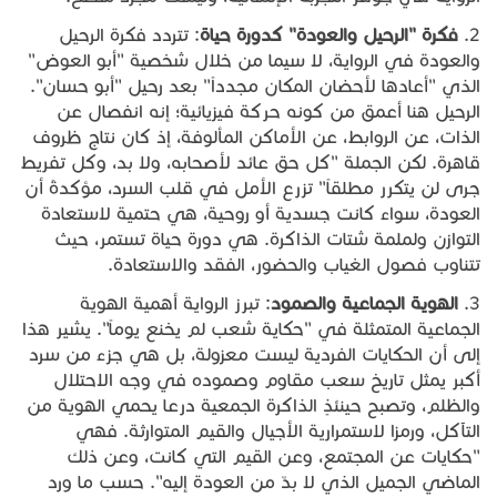
2.
فكرة
"
الرحيل
والعودة
"
كدورة
حياة
: تتردد فكرة الرحيل
والعودة في الرواية، لا سيما من خلال شخصية "أبو العوض"
الذي "أعادها لأحضان المكان مجدداً" بعد رحيل "أبو حسان".
الرحيل هنا أعمق من كونه حركة فيزيائية؛ إنه انفصال عن
الذات، عن الروابط، عن الأماكن المألوفة، إذ كان نتاج ظروف
قاهرة. لكن الجملة "كل حق عائد لأصحابه، ولا بد، وكل تفريط
جرى لن يتكرر مطلقاً" تزرع الأمل في قلب السرد، مؤكدةً أن
العودة، سواء كانت جسدية أو روحية، هي حتمية لاستعادة
التوازن ولملمة شتات الذاكرة. هي دورة حياة تستمر، حيث
تتناوب فصول الغياب والحضور، الفقد والاستعادة.
3.
الهوية
الجماعية
والصمود
: تبرز الرواية أهمية الهوية
الجماعية المتمثلة في "حكاية شعب لم يخنع يوماً". يشير هذا
إلى أن الحكايات الفردية ليست معزولة، بل هي جزء من سرد
أكبر يمثل تاريخ سعب مقاوم وصموده في وجه الاحتلال
والظلم، وتصبح حينئذٍ الذاكرة الجمعية درعا يحمي الهوية من
التآكل، ورمزا لاستمرارية الأجيال والقيم المتوارثة. فهي
"حكايات عن المجتمع، وعن القيم التي كانت، وعن ذلك
الماضي الجميل الذي لا بدّ من العودة إليه". حسب ما ورد