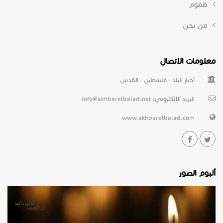
هموم
من نحن
معلومات الاتصال
أخبار البلد - فلسطين - القدس
البريد الالكتروني:
info@akhbarelbalad.net
www.akhbarelbalad.com
ألبوم الصور