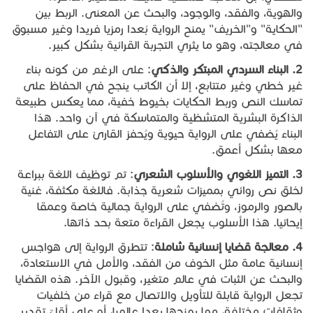
والهوية، والفقد، والوجود، والبحث عن المعنى. الربط بين
"الحكاية" و"الخريف" يمنح الرواية بُعدا رمزيا فريدا وغير مسبوق
في معالجته، وهو ما يثري التجربة القرائية بشكل كبير.
2.
البناء
السردي
المبتكر
والذكي
: على الرغم من كونه بناءً
غير خطي وغير متتابع، إلا أن الكاتب ينجح في الحفاظ على
تماسك النص وربط الحكايات بخيوط خفية، مما يعكس طبيعة
الذاكرة البشرية المتشظية والمتماسكة في آن واحد. هذا
البناء يُضفي على الرواية حيوية ويُحفز القارئ على التفاعل
معها بشكل أعمق.
3.
التميز
اللغوي
والأسلوب
الشعري
: تم توظيف اللغة ببراعة
لخلق نص روائي بمميزات شعرية جذابة. فاللغة مكثفة، غنية
بالصور والرموز، وتُضفي على الرواية جمالية خاصة وعمقا
إيحائيا. هذا الأسلوب يجعل القراءة متعة بحد ذاتها.
4.
معالجة
قضايا
إنسانية
شاملة
: تتطرق الرواية إلى هواجس
إنسانية عامة مثل الخوف من الفقد، والأمل في الاستعادة،
والبحث عن الثبات في عالم متغير، وقبول الآخر. هذه القضايا
تجعل الرواية قابلة للتأويل والاتصال مع قراء من خلفيات
وثقافات مختلفة، مما يمنحها بعدا عالميا، أو على أقلّ تقدير