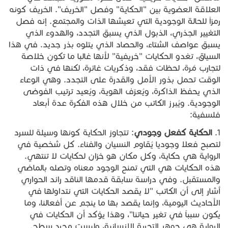
العلاقة العضوية بين "الحكاية" وفصل "الخريف". الخريف كونه
رمزاً للحالة الوجودية التي تعيشها الذات والمجتمع. إنه فصل
التغيير الجذري، الذبول الذي يسبق التجدد، والهدوء الذي
يسبق عواصف الشتاء، والحصاد الذي يتلوه بذر جديد. في هذا
السياق، تغدو الحكايات "خريفية" لأنها غالبا ما تكون خلاصة
لتجارب مُرة، لحظات فقد، وذكريات غائرة، لكنها في ذات
الوقت تحمل بذور الأمل والقدرة على التجدد. وهي الوعاء
الذي يحفظ الذاكرة، ويُعرّف الهوية، ويُعيد ترتيب الفوضى
الوجودية. ويُبرز الكاتب من خلال هذه الفكرة عدة أبعاد
فلسفية:
1.
الحكاية
كفعل
وجودي
: تتجاوز الحكاية كونها وسيلة للسرد
لتصبح فعلا وجوديا يُقاوم النسيان والفناء. كل شخصية في
الرواية هي حكاية، وكل مكان هو خزان لحكايات لا تنتهي.
هذه الحكايات هي التي تمنح الوجود معناه وتصله بالماضي
والمستقبل. وفي دراسة سابقة قدمها الناقد رائد الحواري
أشار إلى أن الكاتب "لا يقصد الحكايات التي نتداولها في
الأحاديث اليومية، وإنما يقصد بها ما ينجم عن أفعالنا، وما
يكون سبباً في تغير حياتنا"، وهذا يؤكد أن الحكايات في
الرواية هي جوهر التجربة الإنسانية، وليست مجرد سطح.