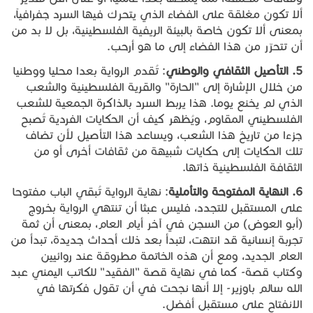
ألا تكون مغلقة على الفضاء الذي يتحرك فيها السرد جفرافياً،
بمعنى ألا تكون خاصة بالبيئة الريفية الفلسطينية، بل لا بد من
أن تتحرّر من هذا الفضاء إلى ما هو أرحب.
5.
التأصيل
الثقافي
والوطني
: تُقدم الرواية بعدا محليا ووطنيا
من خلال الإشارة إلى "الحارة" والقرية الفلسطينية والشعب
الذي لم يخنع يوما. هذا يربط السرد بالذاكرة الجمعية للشعب
الفلسطيني المقاوم، ويُظهر كيف أن الحكايات الفردية تُصبح
جزءا من تاريخ هذا الشعب، ويساعد هذا التأصيل لأن تضاف
تلك الحكايات إلى حكايات شبيهة من ثقافات أخرى أو من
الثقافة الفلسطينية ذاتها.
6.
النهاية
المفتوحة
والتأملية
: نهاية الرواية تُبقي الباب مفتوحا
على المستقبل للتجدد، فليس عبثا أن تنتهي الرواية بخروج
(أبو العوض) من السجن في آخر أيام العام، بمعنى أن ثمة
تجربة إنسانية قد انتهت، لتبدأ بعد ذلك أحداث جديدة، تبدأ من
العام الجديد، ومع أن هذه الخاتمة مطروقة عند روائيين
وكتاب قصة- كما في نهاية قصة "الفقيد" للكاتب اليمني عبد
الله سالم باوزير- إلا أنها نجحت في أن تقول فكرتها في
الانفتاح على مستقبل أفضل.