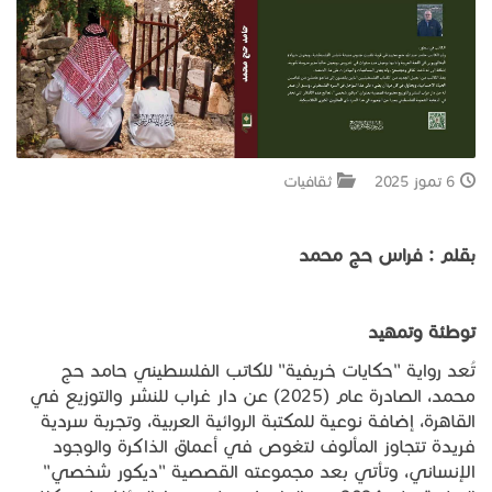
جبل المشارف
يحكى أن
من نحن
6 تموز 2025
ثقافيات
بقلم
:
فراس
حج
محمد
توطئة
وتمهيد
تُعد رواية "حكايات خريفية" للكاتب الفلسطيني حامد حج
محمد، الصادرة عام (2025) عن دار غراب للنشر والتوزيع في
القاهرة، إضافة نوعية للمكتبة الروائية العربية، وتجربة سردية
فريدة تتجاوز المألوف لتغوص في أعماق الذاكرة والوجود
الإنساني، وتأتي بعد مجموعته القصصية "ديكور شخصي"