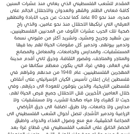
المقدم للشعب الفلسطيني الذي يعاني منذ عشرات السنين
كافة مُعانى الظلم والقهر والعدوان والاحتلال الجاثم على
صدره، منذ نحو 80 عاما، كما تحدث عن حرب الابادة والتطهير
العرقي التي ترتكبها الاحتلال منذ نحو عامين، والذي راح
ضحية تلك الحرب عشرات الألوف من المدنيين الفلسطينيين،
بين شهيد وجريح ومشرد، وتشريد أكثر من مليوني نسمة
وتدمير بيوتهم، وتدمير كل مقومات الحياة لهم بما فيها
المستشفيات، والمدارس والجامعات، والمعامل والمصانع
والمتاجر والمتاحف، وقصور الثقافة، وحرق ثاني أقدم مدينة
في العالم، وهي غزة، التي يتكون معظم سكانها من
المهجرين الفلسطينيين، عام 1948 من مدنهم وقراهم في
فلسطين إبان إعلان تأسيس الكيان الإسرائيلي على أنقاض
فلسطين التاريخية، والذين يتوقون للعودة الى ديارهم، وفي
خلال العامين الأخيرين قتل الاحتلال جميع فرص الحياة لهم،
حيث لا كهرباء ولا مياه صالحة للشرب، ولا مستشفيات ولا
مدارس ولا جامعات، ولا طرق، اضافة الى حرق الأراضي
الزراعية وتدمير الأشجار، لتصل أحوال الشعب الفلسطيني الى
المجاعة الحقيقية، مع منع وصول الغذاء والدواء، واطباق
الحصار الخانق على الشعب الفلسطيني في قطاع غزة بعد