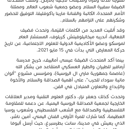
تسوية مدنه وقراه ومخيمات لاجئية بالارض. وتمنت المتحدثة
الضيفة سفيرة السلام وعضو جمعية شعوب العالم وممثلة
الأمم المتحدة، الكاتبة والفنانة مارينا ياكوفليفا، التوفيق للحضور
وشكرتهم على التزامهم بالسلام.
وقد أُلقيت العديد من الكلمات القيّمة، وتحدث مُضيف
الفعالية، أندريه ميخائيلوفيتش كريلوف، المستشار العام
لموسكو وعضو الأكاديمية الدولية للعلوم الاجتماعية، عن تاريخ
حركة المعارض التي بدأت في 15 مايو 2021.
بينما أكد المتحدث الضيفة عيسى أمالييف، خريج مدرسة
أرمافير للطيران والطيار العسكري المتقاعد من يشكر الله
(عاصمة جمهورية ماري ال الروسية)، ومؤسس مشروع "ألوان
مائية سوداء للحرب"، على أهمية الصداقة والسلام والأخوة
والإبداع والتعاون المتبادل في الفن.
وتحدث كذلك جعفر نزار، دكتور العلوم التقنية ومدير العلاقات
الخارجية لجمعية الصداقة الروسية اليمنية، عن دعمه للمقاومة
الفلسطينية والصداقة مع الشعب الفلسطيني وشعوب روسيا
العظيمة، كما شارك للمرة الأولى الفنان اليمني، أمين ناشر،
الذي يعيش في مدينة، سانت بطرسبرغ، حيث أرسل ألبومًا