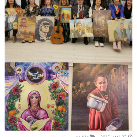
جبل المشارف
يحكى أن
من نحن