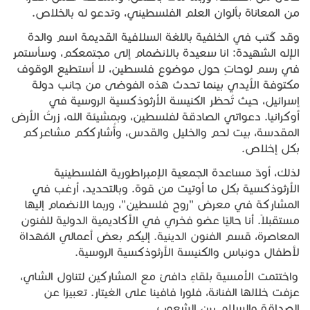
من المعاناة بألوان العلم الفلسطيني، وتدعو له بالخلاص.
وقد كُتب في الخلفية باللغة السلافية القديمة اسم والدة
الإله الشهيدة: انا سعيدة بالانضمام إلى مجتمعكم، وسأستمر
في رسم لوحاتٍ حول موضوع فلسطين، لا أستطيع الوقوف
مكتوفة الأيدي بينما تحدث هذه الفوضى من جانب دولة
إسرائيل، حيث تُحظر الكنيسة الأرثوذكسية الروسية في
أوكرانيا. دعواتي الصادقة لفلسطين، وبمشيئة الله، زرتُ الأرض
المقدسة، بيت لحم والخليل والقدس، وأُشارككم مشاعركم
بكل إخلاص.
لذلك، أودّ مساعدة الجمعية الإمبراطورية الفلسطينية
الأرثوذكسية بكل ما أوتيت من قوة. وبالتحديد، أرغب في
المشاركة في معرض "روح فلسطين"، وربما الانضمام إليها
مستقبلاً. أنا حاليًا عضو فخري في الأكاديمية الدولية للفنون
المعاصرة، قسم الفنون الدينية. إليكم بعض أعمالي المُهداة
لأطفال دونباس والكنيسة الأرثوذكسية الروسية.
واختتمت الأمسية بلقاءٍ دافئ مع المشاركين لتناول الشاي،
عزفت خلالها الفنانة، فلورا فافينا على الغيتار. تعبيرًا عن
الصداقة والسلام بين الشعوب.