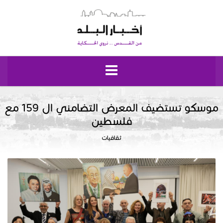
الرئيسية
موسكو تستضيف المعرض التضامني ال 159 مع
فلسطين
مقدسيات
ثقافيات
نبض إيلياء
إقتصاد وحياة