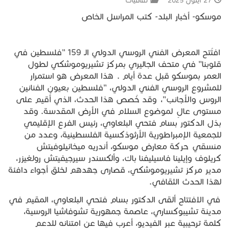
27 أيلول 2025
ثقافيات
موسكو- أخبار البلد- كتب المراسل الخاص
افتُتح المعرض الفني الروسي الدولي الـ 159 "فلسطين في
قلوبنا" في متحف الجاليري بمركز تشيريوموشكي لطول
العمر بموسكو قبل عدة أيام . هذا المعرض هو استمرار
للمشروع الروسي الفني الدولي، "فلسطين بعيون الفنانين
الروس والأجانب"، وقد خُصص هذا الحدث، الذي أُقيم على
مستوى عالٍ لموضوع السلام في الأرض المقدسة. وقد
بذل الدكتور بسام فتحي البلعاوي، رئيس الفرع الإقليمي
للجمعية الإمبراطورية الأرثوذكسية الفلسطينية، وعدد من
منسقي حركة معارض موسكو، أندريه ميخائيلوفيتش
كريلوف وإيلينا فاسيليفنا باك، وألكسندر سيرجيفيتش رولغيزر،
مدير مركز تشيريوموشكي، قصارى جهدهم لخلق أجواء دافئة
لهذا الحدث الثقافي.
في الافتتاح ألقى الدكتور بسام فتحي البلعاوي، المقيم في
مدينة تشيبوكساري، عاصمة جمهورية تشوفاشيا الروسية،
كلمة ترحيبية عبر الفيديو، أعرب فيها عن امتنانه للدعم