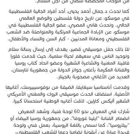
من اللوحات المخصصة للنضال من أجل السلام.
كما تحدث د.جمال أحمد يحيى، أحد أفراد الجالية الفلسطينية
في موسكو، عن تاريخ دولة فلسطين والوضع العالمي
الحالي. وتحدث هاني المصري، عضو الجالية الفلسطينية في
موسكو، عن الإبادة الجماعية المرتكبة والمتواصلة ضد الشعب
الفلسطيني ومعاناة المدنيين - كبار السن والنساء والأطفال.
تلا ذلك حفل موسيقي قصير، يهدف إلى إرسال رسالة سلام
وتوحيد الناس في سعيهم لحياة سلمية. حيث قدمت فلورا
فافينا، المغنية والشاعرة الشهيرة وعضو اتحاد كتاب روسيا
والفنانة المكرمة بأعلى جوائز الدولة من جمهورية تتارستان،
العديد من الأغاني مصحوبة بالجيتار.
وقدمت أناستاسيا سيغايفا، الضيفة من نوفوسيبيرسك، أغانيها
الأصلية. استضاف الحدث موسيقى الروك والمغني الأمريكي
الشهير أليكس كارلين. لاقت أغانيه الوطنية استحسانًا كبيرًا.
شارك في المعرض نحو 60 لوحة فنية، وشهد المعرض
انضمام الفنانة "ايلينا غوروفا"، من جمهورية روسيا البيضاء أو
"بيلاروسيا"، كما تسمى باللغة الروسية، بعمل فني ولوحة
فريدة عبارة عن أيقونة تضامنا دعما للشعب الفلسطيني،