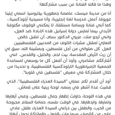
وهذا ما قالته الفنانة عن سبب مشاركتها:
أنا من مدينة مينسك، عاصمة جمهورية بيلاروسيا، اسمي إيلينا
غوروفا، أعمل مُدرّسة لغة إنجليزية، وأنا مسيحية أرثوذكسية.،
كما أنني فنانة ورسامة مستقلة، لا يُمكنني الوقوف مكتوفة
الأيدي بينما تُمارس دولة إسرائيل هذه الابادة ضد العزل،
وانني أرجو منك، عزيزي الدكتور بسام، أن تتقبل خالص
التعازيّ لمقتل عشرات الالوف من المدنيين الفلسطينيين
العزل كل صلواتي من أجل فلسطين، وبمشيئة الله، سبق لي
أن زرتُ الأرض المقدسة، بيت لحم، والخليل، والقدس. انني
أُشارككم مشاعري، وأودّ أن أفعل كل ما بوسعي لمساعدة
الجمعية الإمبراطورية الارثوذكسية الفلسطينية، و تحديدًا من
خلال المشاركة في معرض "فلسطين في قلوبنا".
أود أن أقدم لكم عملي "السيدة العذراء الفلسطينية"، الذي
قضيتُ عدة أشهر في رسمه، لوحة زيتية على قماش.
في هذه اللوحة، حاولتُ إظهار جمال فلسطين، وغنى أزهارها
وثمارها، وازدهارها. في الوقت نفسه، حمامة السلام مجروحة
من الحرب، والطفل بين ذراعي السيدة العذراء طفل عادي
عانى من القصف، وربما مات بالفعل، والملائكة تحمل أنهارًا