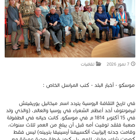
جبل المشارف
يحكى أن
من نحن
7 تموز 2026
ثقافيات
موسكو - أخبار البلد - كتب المراسل الخاص :
في تاريخ الثقافة الروسية يتردد اسم ميخائيل يوريفيتش
ليرمونتوف أحد أعظم الشعراء في روسيا والعالم، (والذي ولد
في 15 أكتوبر 1814 م في موسكو. كانت حياته في الطفولة
صعبة فلقد توفيت أمه قبل أن يبلغ من العمر ثلاث سنوات،
وقامت جدته إليزابيث ألكسييفنا أرسينيفا بتربيته) ليس فقط
كصوت شاعر وفنان لامع، بل كرمز رابطة روحية عميقة مع