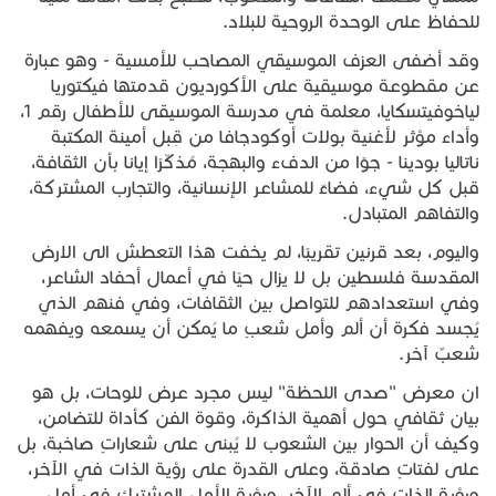
للحفاظ على الوحدة الروحية للبلاد.
وقد أضفى العزف الموسيقي المصاحب للأمسية - وهو عبارة
عن مقطوعة موسيقية على الأكورديون قدمتها فيكتوريا
لياخوفيتسكايا، معلمة في مدرسة الموسيقى للأطفال رقم 1،
وأداء مؤثر لأغنية بولات أوكودجافا من قِبل أمينة المكتبة
ناتاليا بودينا - جوًا من الدفء والبهجة، مُذكّرًا إيانا بأن الثقافة،
قبل كل شيء، فضاءٌ للمشاعر الإنسانية، والتجارب المشتركة،
والتفاهم المتبادل.
واليوم، بعد قرنين تقريبًا، لم يخفت هذا التعطش الى الارض
المقدسة فلسطين بل لا يزال حيًا في أعمال أحفاد الشاعر،
وفي استعدادهم للتواصل بين الثقافات، وفي فنهم الذي
يُجسد فكرة أن ألم وأمل شعبٍ ما يُمكن أن يسمعه ويفهمه
شعبٌ آخر.
ان معرض "صدى اللحظة" ليس مجرد عرض للوحات، بل هو
بيان ثقافي حول أهمية الذاكرة، وقوة الفن كأداة للتضامن،
وكيف أن الحوار بين الشعوب لا يُبنى على شعاراتٍ صاخبة، بل
على لفتاتٍ صادقة، وعلى القدرة على رؤية الذات في الآخر،
ورؤية الذات في ألم الآخر، ورؤية الأمل المشترك في أمل