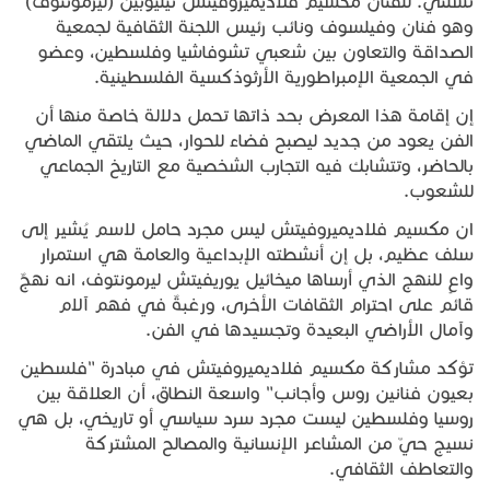
تشلني. للفنان مكسيم فلاديميروفيتش نيليوبين (ليرمونتوف)
وهو فنان وفيلسوف ونائب رئيس اللجنة الثقافية لجمعية
الصداقة والتعاون بين شعبي تشوفاشيا وفلسطين، وعضو
في الجمعية الإمبراطورية الأرثوذكسية الفلسطينية.
إن إقامة هذا المعرض بحد ذاتها تحمل دلالة خاصة منها أن
الفن يعود من جديد ليصبح فضاءً للحوار، حيث يلتقي الماضي
بالحاضر، وتتشابك فيه التجارب الشخصية مع التاريخ الجماعي
للشعوب.
ان مكسيم فلاديميروفيتش ليس مجرد حامل لاسم يُشير إلى
سلف عظيم، بل إن أنشطته الإبداعية والعامة هي استمرار
واعٍ للنهج الذي أرساها ميخائيل يوريفيتش ليرمونتوف، انه نهجٌ
قائم على احترام الثقافات الأخرى، ورغبةٌ في فهم آلام
وآمال الأراضي البعيدة وتجسيدها في الفن.
تؤكد مشاركة مكسيم فلاديميروفيتش في مبادرة "فلسطين
بعيون فنانين روس وأجانب" واسعة النطاق، أن العلاقة بين
روسيا وفلسطين ليست مجرد سرد سياسي أو تاريخي، بل هي
نسيج حيّ من المشاعر الإنسانية والمصالح المشتركة
والتعاطف الثقافي.