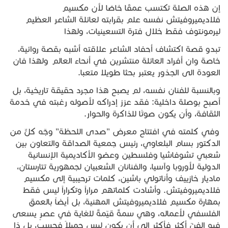
إن هذه الصلة تكتسب عمقًا خاصًا لأن مكسيم
فلاديميروفيتش نفسه علم بقرابته لعائلة الشاعر العظيم
ليرمونتوف فقط خلال فترة التسعينيات، ولهذا
تبدو قصة اكتشاف أحفاد الشاعر علاقته أشبه بقصة روائية،
خاصة وان أفراد العائلة منتشرين في أنحاء العالم ولهذا فان
العودة الى الجذور يعتبر بحثا طويلا متعبا.
وبالنسبة للفنان نفسه، لم يصبح هذا مجرد حقيقة تاريخية، بل
أصبح بوصلة داخلية: فقد عزز إدراكه لأصوله رغبته في خدمة
الثقافة، وأن يكون صوتًا للذاكرة والحوار.
وفي كلمته في افتتاح معرض "صدى اللحظة" وجّه كلٌّ من
الدكتور بسام البلعاوي، رئيس جمعية الصداقة والتعاون بين
شعبي تشوفاشيا وفلسطين وعضو الأكاديمية الإنسانية
الدولية لأوروبا وآسيا، والفنانان الشعبيان لجمهورية تتارستان،
ماديار خازييف وأناتولي باشين، كلمات ترحيبية إلى مكسيم
فلاديميروفيتش. وأشادت كلماتهم مراراً وتكراراً ليس فقط
بمهارة مكسيم فلاديميروفيتش المهنية، بل أيضاً بالعمق
الفلسفي لأعماله، وهي سمةٌ قيّمةٌ للغاية في عصرٍ يسعى
فيه الفنّ أكثر فأكثر إلى أن يكون ليس جميلاً فحسب، بل ذا