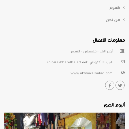
هموم
من نحن
معلومات الاتصال
أخبار البلد - فلسطين - القدس
البريد الالكتروني:
info@akhbarelbalad.net
www.akhbarelbalad.com
ألبوم الصور