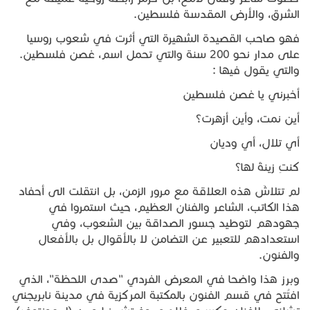
الشرق، والأرض المقدسة فلسطين.
فهو صاحب القصيدة الشهيرة التي أثرت في شعوب روسيا
على مدار نحو 200 سنة والتي تحمل اسم، غصن فلسطين.
والتي يقول فيها :
أخبرني يا غصن فلسطين
أين نمت، وأين أزهرت؟
أي تلال، أي وديان
كنتِ زينةً لها؟
لم تتلاشَ هذه العلاقة مع مرور الزمن، بل انتقلت الى أحفاد
هذا الكاتب، الشاعر والفنان العظيم، حيث استمروا في
جهودهم لتوطيد جسور الصداقة بين الشعوب، وفي
استعدادهم للتعبير عن التضامن لا بالأقوال بل بالأفعال
والفنون.
وبرز هذا واضحا في المعرض الفردي "صدى اللحظة"، الذي
افتُتح في قسم الفنون بالمكتبة المركزية في مدينة نابريجني