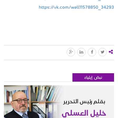
https://vk.com/wall11578850_34293
نبض إيلياء