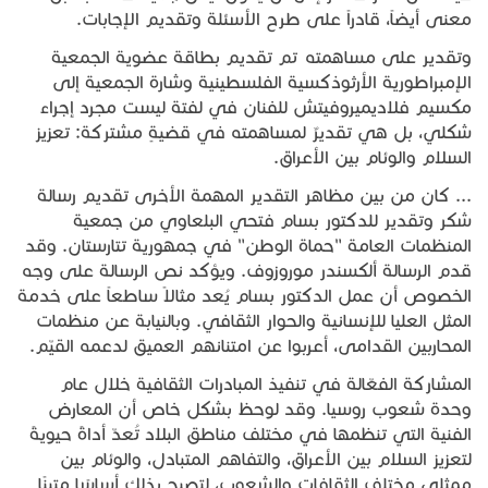
معنى أيضاً، قادراً على طرح الأسئلة وتقديم الإجابات.
وتقدير على مساهمته تم تقديم بطاقة عضوية الجمعية
الإمبراطورية الأرثوذكسية الفلسطينية وشارة الجمعية إلى
مكسيم فلاديميروفيتش للفنان في لفتة ليست مجرد إجراء
شكلي، بل هي تقديرٌ لمساهمته في قضيةٍ مشتركة: تعزيز
السلام والوئام بين الأعراق.
... كان من بين مظاهر التقدير المهمة الأخرى تقديم رسالة
شكر وتقدير للدكتور بسام فتحي البلعاوي من جمعية
المنظمات العامة "حماة الوطن" في جمهورية تتارستان. وقد
قدم الرسالة ألكسندر موروزوف. ويؤكد نص الرسالة على وجه
الخصوص أن عمل الدكتور بسام يُعد مثالاً ساطعاً على خدمة
المثل العليا للإنسانية والحوار الثقافي. وبالنيابة عن منظمات
المحاربين القدامى، أعربوا عن امتنانهم العميق لدعمه القيّم.
المشاركة الفعّالة في تنفيذ المبادرات الثقافية خلال عام
وحدة شعوب روسيا. وقد لوحظ بشكل خاص أن المعارض
الفنية التي تنظمها في مختلف مناطق البلاد تُعدّ أداةً حيويةً
لتعزيز السلام بين الأعراق، والتفاهم المتبادل، والوئام بين
ممثلي مختلف الثقافات والشعوب، لتصبح بذلك أساسًا متينًا