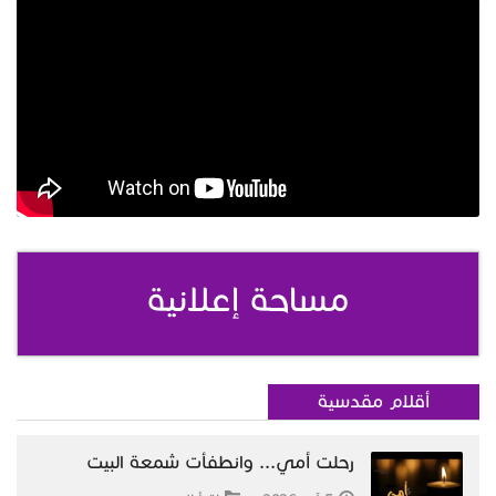
مساحة إعلانية
أقلام مقدسية
رحلت أمي... وانطفأت شمعة البيت