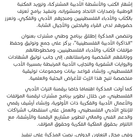
إشهار الكتب والأنشطة الأدبية المشتركة، وتزويد المكتبة
الوطنية بإصدارات الاتحاد ومنشوراته، وتنفيذ برامج تُعرّف
بالكتّاب والأدباء الفلسطينيين ومنجزهم الأدبي والفكري، وتعزز
حضورهم لدى القراء والباحثين والأجيال الشابة.
وتتضمن المذكرة إطلاق برنامج وطني مشترك بعنوان
“الذاكرة الأدبية الفلسطينية”، يركز على جمع وتوثيق وحفظ
مؤلفات الكتّاب والأدباء الفلسطينيين، ومخطوطاتهم
ووثائقهم الشخصية ومراسلاتهم، إلى جانب توثيق الشهادات
والروايات الشفوية والتجارب الأدبية المرتبطة بمسيرة الأدب
الفلسطيني، وإنشاء قواعد بيانات ومجموعات توثيقية
متخصصة تتيح هذا الإرث للأغراض البحثية والعلمية.
كما أولت المذكرة اهتمامًا خاصًا برقمنة التراث الأدبي
الفلسطيني، من خلال تطوير برنامج مشترك لرقمنة المؤلفات
والأعمال الأدبية والفكرية ذات الأولوية، وإنشاء أرشيف رقمي
للإنتاج الأدبي الفلسطيني، والعمل على استقطاب الشراكات
والدعم الفني والمالي لتطوير مشاريع الرقمنة والأرشفة، مع
الالتزام بحقوق الملكية الفكرية وحقوق المؤلف.
وفي مجال التعاون الدولي، نصت المذكرة على تنفيذ