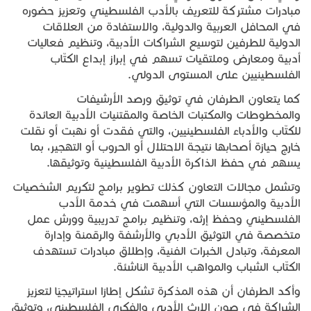
مبادرات مشتركة للتعريف بالأدب الفلسطيني وتعزيز حضوره
في المحافل العربية والدولية، والاستفادة من العلاقات
الدولية للطرفين لتوسيع الشراكات الأدبية، وتنظيم فعاليات
أدبية ومعارض وملتقيات تسهم في إبراز إبداع الكتّاب
الفلسطينيين على المستوى الدولي.
كما يتعاون الطرفان في توثيق ورصد الأرشيفات
والمخطوطات والمكتبات الخاصة والمقتنيات الأدبية العائدة
للكتّاب والأدباء الفلسطينيين، والتي فقدت أو نهبت أو نقلت
خارج حيازة أصحابها نتيجة الاحتلال أو الحروب أو التهجير، بما
يسهم في حفظ الذاكرة الأدبية الفلسطينية وتوثيقها.
وتشمل مجالات التعاون كذلك تطوير برامج لتكريم الشخصيات
الأدبية والمؤسسات التي أسهمت في خدمة الأدب
الفلسطيني وحفظ إرثه، وتنظيم برامج تدريبية وورش عمل
متخصصة في التوثيق الأدبي والأرشفة والرقمنة وإدارة
المعرفة، وتبادل الخبرات الفنية، وإطلاق مبادرات تستهدف
الكتّاب الشباب والمواهب الأدبية الناشئة.
وأكد الطرفان أن هذه المذكرة تشكل إطارًا استراتيجيًا لتعزيز
الشراكة في صون الإرث الأدبي والفكري الفلسطيني، وتوثيق