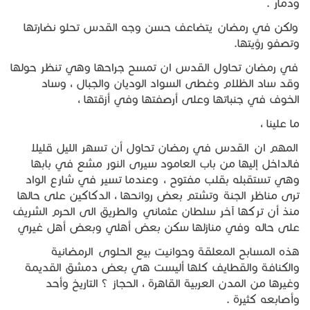
ودمار .
جبل المشارف
ولكن في رمضان يتضاعف حسن وجه القدس تحلو نضارتها
وتصفو رؤيتها.
يحكى أن
في رمضان تحاول القدس ان تمسح جراحها وهي تنظر حولها
وقد ساد الظلام وغطى السواد الوديان والجبال ، وساد
الخوف في جنباتها وعلى أرصفتها وفي أزقتها ،
من نحن
ما علينا ،
المهم ان القدس في رمضان تحاول أن تسهر الليل قليلا
فالداخل إليها من باب العامود سيرى النور مشع في بابها
وهي تستقبله بقلب مفتوح ، وعندما تسير في شارع الواد
ترى مناظر الجنة وتشتم بعض روائحها ، الدكاكين على حالها
منذ أن تركها آخر سلطان عثماني والطريق الى الحرم الشريف
على حاله وفي منازلها سكن بعض أهلي وبعض أهل غيري
هذه المسابح المعلقة وحوانيت بيع الحلوى الرمضانية
والكنافة والقطايف كلها أليست هي بعض دمشق القديمة
وغيرها من المدن العربية القاهرة ، الحجاز ؟ التاريخ وأحد
وأصابعه كثيرة .