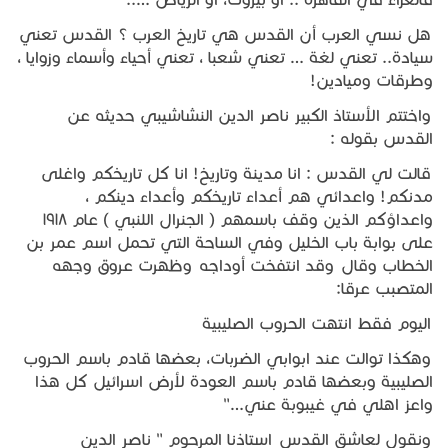
هل نسي العرب أن القدس هي تاريخ العرب ؟ القدس تعني
سيادة.. تعني لغة … تعني شعبا ، تعني أحياء وأسماء وزوايا ،
وطرقات وميادين!
واختتم الأستاذ الكبير ناصر الدين النشاشيبي حديثه عن
القدس بقوله :
قالت لي القدس : انا مدينة وتاريخ! انا كل تاريخكم واغلى
مدنكم! واعدائي هم أعداء تاريخكم وأعداء دينكم ،
واعداؤكم الذين وقف باسمهم ( الجنرال اللنبي ) عام ١٩١٨
على بوابة باب الخليل وفي الساحة التي تحمل اسم عمر بن
الخطاب وقال وقد انتفخت أوداجه وظهرت عروق وجهه
المتصبب عرقا:
اليوم فقط انتهت الحروب الصليبية
وهكذا توالت عند ابوابي الضربات، بعضها قادم باسم الحروب
الصليبية وبعضها قادم باسم العودة لأرض اسرائيل كل هذا
واعز اهلي في غيبوبة عني…"
ونقول لعاشق القدس استاذنا المرحوم " ناصر الدين