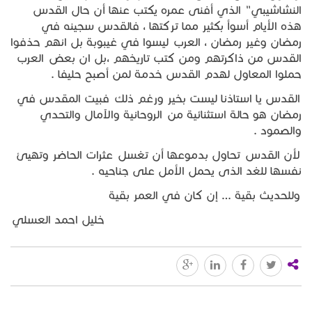
النشاشيبي" الذي أفنى عمره يكتب عنها أن حال القدس
هذه الأيام أسوأ بكثير مما تركتها ، فالقدس سجينه في
رمضان وغير رمضان ، العرب ليسوا في غيبوبة بل انهم حذفوا
القدس من ذاكرتهم ومن كتب تاريخهم ،بل ان بعض العرب
حملوا المعاول لهدم القدس خدمة لمن أصبح حليفا .
القدس يا استاذنا ليست بخير ورغم ذلك فبيت المقدس في
رمضان هو حالة استثنائية من الروحانية والآمال والتحدي
والصمود .
لأن القدس تحاول بدموعها أن تغسل عثرات الحاضر وتهيئ
نفسها للغد الذى يحمل الأمل على جناحيه .
وللحديث بقية … إن كان في العمر بقية
خليل احمد العسلي