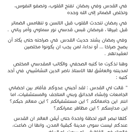
في القدس وفي رمضان تفتح القلوب، وتصفو النفوس،
وتخلص الضمائر إلى الله وحده
في رمضان تتحدث القلوب قبل الالسن و تتهامس الضمائر
قبل غيرها ، فرمضان قبس قدسي نور سماوي وأمر رباني .
وفي رمضان يشتد حديث القدس في صراحته حتى يكاد أن
يصبح صراخا … أو نداءا، لمن يجب ان يكونوا مخلصين
لعقيدتهم .
وهنا تذكرت ما كتبه الصحفي والكاتب المقدسي المخلص
لمدينته والعاشق لها الاستاذ ناصر الدين النشاشيبي في أحد
كتبه :
" قالت لي القدس : لقد أحبني عدوكم فأقام بين احضاني
الجامعات وإنشاء الحدائق وبني المتاحف والمستشفيات، اما
انتم اين جامعاتكم ؟ اين مستشفياتكم ؟ اين معالم حبكم؟
اين مدارسكم ؟ اين مظاهر عمرانكم؟
كلها تبصر النور لحظة واحدة حتى أيقن العالم ان القدس
عندكم ليست سوى مدينة كبقية المدن، وانها ان ضاعت،
فالعزاء في القاهرة .. او بيروت، او الرياض …..