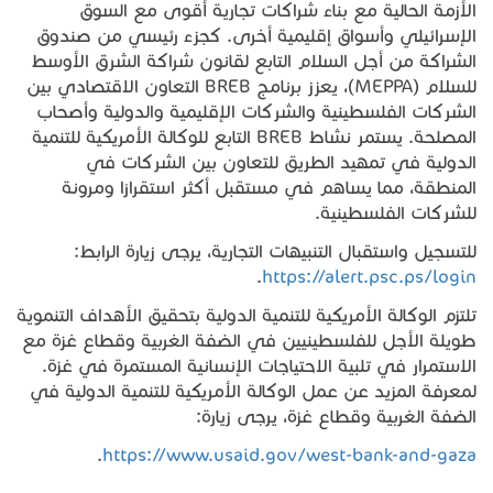
الأزمة الحالية مع بناء شراكات تجارية أقوى مع السوق
الإسرائيلي وأسواق إقليمية أخرى. كجزء رئيسي من صندوق
الشراكة من أجل السلام التابع لقانون شراكة الشرق الأوسط
للسلام (MEPPA)، يعزز برنامج BREB التعاون الاقتصادي بين
الشركات الفلسطينية والشركات الإقليمية والدولية وأصحاب
المصلحة. يستمر نشاط BREB التابع للوكالة الأمريكية للتنمية
الدولية في تمهيد الطريق للتعاون بين الشركات في
المنطقة، مما يساهم في مستقبل أكثر استقرارًا ومرونة
للشركات الفلسطينية.
للتسجيل واستقبال التنبيهات التجارية، يرجى زيارة الرابط:
.
https://alert.psc.ps/login
تلتزم الوكالة الأمريكية للتنمية الدولية بتحقيق الأهداف التنموية
طويلة الأجل للفلسطينيين في الضفة الغربية وقطاع غزة مع
الاستمرار في تلبية الاحتياجات الإنسانية المستمرة في غزة.
لمعرفة المزيد عن عمل الوكالة الأمريكية للتنمية الدولية في
الضفة الغربية وقطاع غزة، يرجى زيارة:
.
https://www.usaid.gov/west-bank-and-gaza