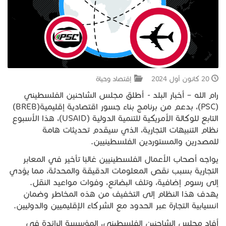
جبل المشارف
يحكى أن
20 كانون أول 2024
إقتصاد وحياة
من نحن
رام الله – أخبار البلد - أطلق مجلس الشاحنين الفلسطيني
(PSC)، بدعم من برنامج بناء جسور اقتصادية إقليمية(BREB)
التابع للوكالة الأمريكية للتنمية الدولية (USAID)، هذا الأسبوع
نظام التنبيهات التجارية، الذي سيقدم تحديثات هامة
للمصدرين والمستوردين الفلسطينيين.
يواجه أصحاب الأعمال الفلسطينيين غالبًا تأخير في المعابر
التجارية بسبب نقص المعلومات الدقيقة والمحدثة، مما يؤدي
إلى رسوم إضافية، وتلف البضائع، وفوات مواعيد النقل.
يهدف هذا النظام إلى التخفيف من هذه المخاطر وضمان
انسيابية التجارة عبر الحدود مع الشركاء الإقليميين والدوليين.
أفاد مجلس الشاحنين الفلسطيني، المؤسسة الرائدة في