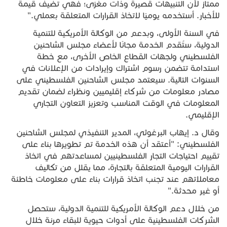
ممتاز لأن التنبيهات قصيرة وذات مغزى؛ فهي تضيف قيمة
للأخبار. أستخدمه يوميًا لاتخاذ القرارات المتعلقة بعملي."
في السنة الأولى، وبدعم من الوكالة الأمريكية للتنمية
الدولية، ستُقدم الخدمة مجانًا لأعضاء مجلس الشاحنين
الفلسطيني ولجهات القطاع الخاص الأخرى، مع خطة
استدامة تتضمن رسوم اشتراك وإيرادات من الإعلانات في
السنوات التالية. سيعتمد مجلس الشاحنين الفلسطيني على
مصادر معلومات من شركاء إقليميين ونظراء لضمان تقديم
المعلومات في الوقت المناسب وتعزيز التعاون التجاري
الإقليمي.
وقال د. إيهاب البرغوثي، المدير التنفيذي لمجلس الشاحنين
الفلسطيني: "أعتقد أن هذه الخدمة تم تطويرها بناءً على
تقييم احتياجات التجار الفلسطينيين لمساعدتهم في اتخاذ
القرارات اليومية المتعلقة بالتجارة، مما يقلل من تكاليف
معاملاتهم عند تجنب اتخاذ قرارات بناءً على معلومات خاطئة
أو غير محدثة."
من خلال دعم الوكالة الأمريكية للتنمية الدولية، ستحصل
الشركات الفلسطينية على أدوات حيوية للبقاء مرنة خلال