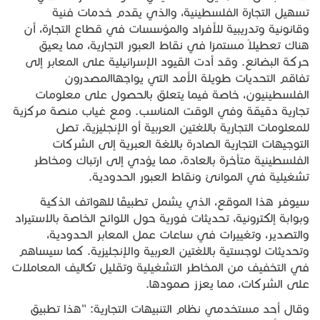
تسهيل التجارة الفلسطينية، والذي يقدم خدمات فنية
وقانونية وتدريبية للأفراد والمؤسسات في قطاع التجارة، أن
هناك تعطيلاً مستمرًا في نقاط العبور التجارية، مما يعيق
حركة البضائع. وقد أدت القيود الإسرائيلية على المعابر إلى
تفاقم التحديات طويلة الأمد التي يواجهاالمصدرون
الفلسطينيون، خاصة فيما يتعلق بالحصول على معلومات
تجارية دقيقة وفي الوقت المناسب. ومع غياب منصة مركزية
للمعلومات التجارية باللغتين العربية أو الإنجليزية، تصل
التوجيهات التجارية الصادرة باللغة العبرية إلى الشركات
الفلسطينية متأخرة بالعادة، مما يؤدي إلى ارتباك ومخاطر
تشغيلية في الموانئ ونقاط العبور الحدودية.
سيوفر هذا الموقع، الذي يشمل تطبيقًا للهواتف الذكية
وبوابة إلكترونية، تحديثات فورية حول اللوائح الخاصة بالاستيراد
والتصدير، وتغييرات في ساعات عمل المعابر الحدودية،
وتحديثات لوجستية باللغتين العربية والإنجليزية. كما سيساهم
في التخفيف من المخاطر التشغيلية وتقليل تكاليف المعاملات
على الشركات، مما يعزز صمودها.
وقال أحد مستخدمي نظام التنبيهات التجارية: "هذا تطبيق