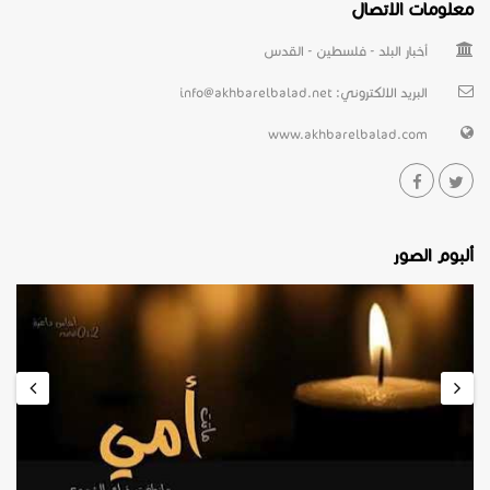
معلومات الاتصال
أخبار البلد - فلسطين - القدس
البريد الالكتروني:
info@akhbarelbalad.net
www.akhbarelbalad.com
ألبوم الصور