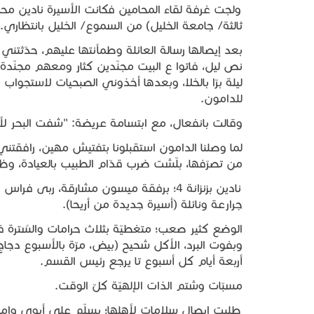
ثالثة/ جامعة الخليل) من السموع/ الخليل بانتظاري.
نص ليل، فاتوا ع البيت مجنّدين كثار ومعهم مجنّدة،
ليلة برّا بالخلا، وبعدها أخذوني الصبحيات لاستجواب
للدامون.
وقالت بانفعال، مع ابتسامة عريضة: "شفت البحر لأول
لما وصلنا الدامون استقبلونا بتفتيش مهين، رافقتن
من تصرّفها، بلّشت ضرب قدّام الطبيب بالعيادة، وظل
جرارعة ونائلة (أسيرة جديدة من أريحا).
الوضع كثير صعب؛ متغطيّة بثلاث حرامات والسُترة 
وبفوت البرد، الأكل شحيح (بيض، مرّة بالأسبوع دجاج،
أربعة أيام كل أسبوع تا يرجع رئيس القسم.
مسبّات وشتم الذات الإلهيّة كلّ الوقت.
طلبت إيصال سلامات لأهلها؛ بسلّم على أبوي وإمي 