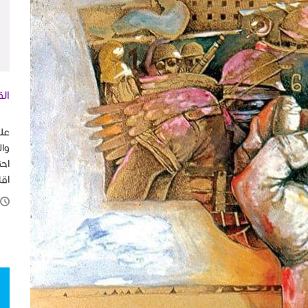
الق
في
على
وال
احت
اقل