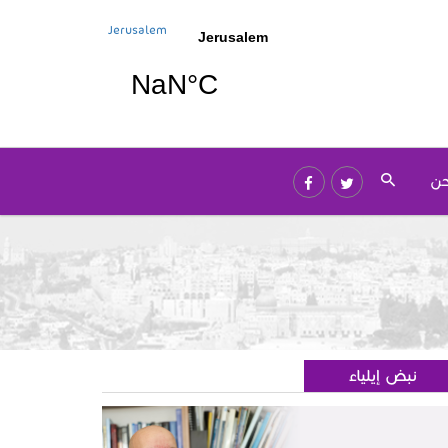
Jerusalem
حن
نبض إيلياء