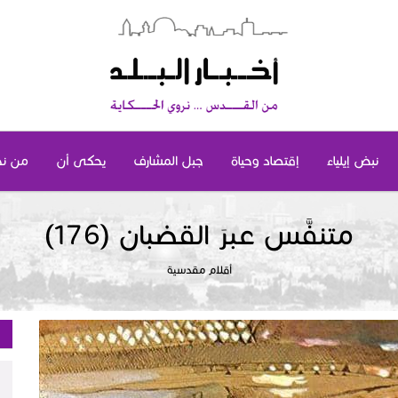
نبض إيلياء
إقتصاد وحياة
جبل المشارف
يحكى أن
من ن
متنفَّس عبرَ القضبان (176)
أقلام مقدسية