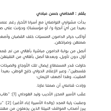
بقلم
:
المحامي
حسن
عبادي
بعيداً عن أيّ أنجزة و/ أو مؤسسّة)؛ ودوّنت على صفح
أواكب حرائر الدامون المنسيّات خلف القضبان وأصغي
صمتهن وصراخهن.
أتصل من بوابة الدامون مباشرة بأهالي من تم قمعه
أوّل دون تأويل، وبعدها أتصل بأهالي من التقيتهنّ
حاولت قدر المستطاع إيصال تلك الأوجاع والصرخات 
فلسطين"، وعبر الإعلام الدولي خارج الوطن، بعيدا
المقيت، وهذا أضعف الإيمان؛
وزادت قناعتي أن صمتنا عارُنا.
عقّب الأسير المحرّر الأديب وليد الهودلي [1]: "طاب ممشاك وبوركت كلماتك التي تخترق ظلمات المكان".
وعقبت را
يبرز أصحاب المواقف النبيلة الذين يجعلون من مهنت