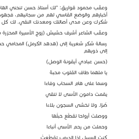
وعقّب محمود قواريق: "لك أستاذ حسن تنحني الهامات 
أخبارهم والوضع القاسي لهم من سجانيهم، فجهود
شكرك وعن مدى أصالتك ومعدنك النقي. لك كل المحب
وعقّب الشاعر أشرف حشيش (زوج الأسيرة المحرّرة سامي
رسالة شكر شعرية إلى (هدهد الكرمل) المحامي ح
إلى ذويهم
(حسن عبادي أيقونة الوصل)
يا ملهما طاف القلوبَ محبةً
وسَمَا على هامِ السحاب وفاءا
يَمَّمتَ دامونَ الأسى لا تتقي
ضُرَّا. ولا تخشى السجون بلاءا
ووصلتَ أرواحا تقطّعَ حَبلُها
وحملتَ من رحم الأسى أنباءا
كنتَ السبيل إذا الدروب تقطّعتْ