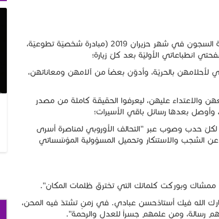
بدأت مشواري التواصليّ مع أسرانا الأحرار رغم عتمة السجون في شهر حزيران 2019 (مبادرة شخصيّة تطوعيّة،
تي انطباعاتي الأوليّة بعد كلّ زيارة؛
 لأحلامهن بالحريّة، وأدوّن بعضاً من آلامهن ومعاناتهن،
ن والاعتداء عليهن، ليعرفوا الحقيقة كاملة من مصدر
، وأوصل بعدها رسائل باقي الأسيرات؛
لكلّ حدب وصوب عبر "التحالف الأوروبي لمناصرة أسرى
ً عن الشجب والاستنكار وتحميل المسؤولية المؤسّساتي
ية المجد (والدة الأسيرة إباء الأغبر) [2]: "بارك الله فيك أستاذحسن عبادي. في زمنٍ تشتدّ فيه المحن،
هم رسالة، ومن علمهم جسراً للعدل والرحمة".