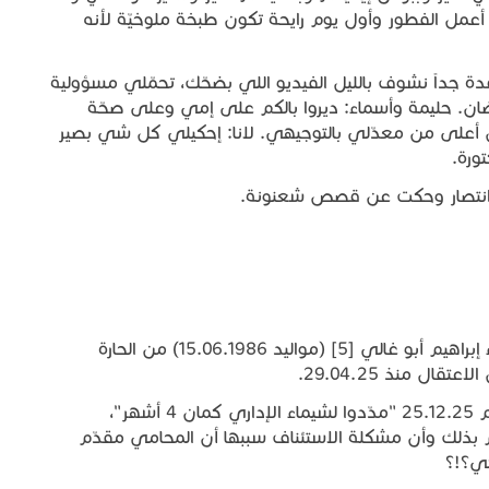
أعمل الفطور وأول يوم رايحة تكون طبخة ملوخيّة لأنه
 جداً نشوف بالليل الفيديو اللي بضحّك، تحمّلي مسؤولية
ان. حليمة وأسماء: ديروا بالكم على إمي وعلى صحّة
ّل أعلى من معدّلي بالتوجيهي. لانا: إحكيلي كل شي بصير
ورة.
ة انتصار وحكت عن قصص شعنونة.
بعد لقائي بنادين التقيت للمرة الثالثة بالأسيرة شيماء إبراهيم أبو غالي [5] (مواليد 15.06.1986) من الحارة
ل منذ 29.04.25.
صُدمت حين أخبرتني آلاء بزيارتي لسجن الدامون يوم 25.12.25 "مدّدوا لشيماء الإداري كمان 4 أشهر"،
 بذلك وأن مشكلة الاستئناف سببها أن المحامي مقدّم
كي؟!؟