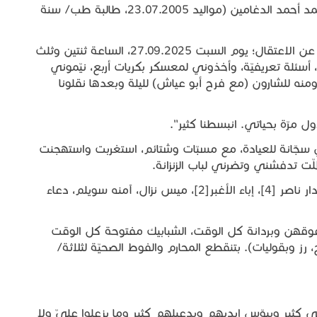
ولجت غرفة لقاء المحامين فكانت الأسيرة نادين محمد أحمد الدغامين (مواليد 23.07.2005، طالبة طب/ سنة
بعد إيصالها رسالة العائلة وطمأنتها عليهم، حدّثتني عن الاعتقال؛ يوم السبت 27.09.2025، الساعة ثنتين وثلث
 أسئلة تعريفيّة، وأخذوني لمعسكر بكريات أربع، نيّموني
 ومنه للشارون (مع فرح أبو عياش) لليلة وبعدها نقلونا
 مرّة بحياتي. انبسطنا كثير".
ي سجّانة للعيادة، مع مسبّات وشتائم، استغربت واستهجنت
ّت تدفشني وتضرني لباب الزنزانة.
نادين بزنزانة 4؛ برفقة ميسون مشارقة، ربى فراس دار ناصر [4]، إباء الأغبر[2]، ميس نزال، آمنه سويلم، دعاء
فوقهن وبردانة كل الوقت، الشبابيك مفتوحة كل الوقت
 رز وبقوليات). بتنقطع المحارم والفوط الصحيّة لثلاثة/
كثير وببوّس إيديهم وبدعيلهم كثير وما يزعلوا عليّ ولا