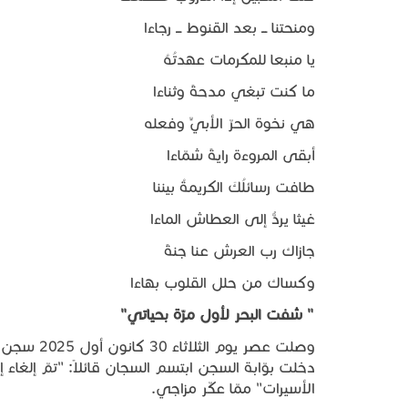
ومنحتنا ـــ بعد القنوط ـــ رجاءا
يا منبعا للمكرمات عهدتُهُ
ما كنت تبغي مدحةً وثناءا
هي نخوة الحرّ الأبيٍّ وفعله
أبقى المروءة رايةً شمّاءا
طافت رسائلُكَ الكريمةُ بيننا
غيثا يردُّ إلى العطاش الماءا
جازاك رب العرش عنا جنةً
وكساك من حلل القلوب بهاءا
" شفت البحر لأول مرّة بحياتي"
وصلت عصر ي
دخلت بوّابة السجن ابتسم السجان قائلاً: "تمّ إلغ
الأسيرات" ممّا عكّر مزاجي.