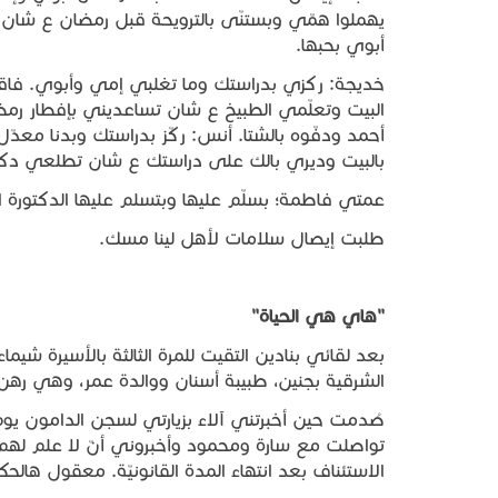
يهملوا همّي وبستنّى بالترويحة قبل رمضان ع شان 
أبوي بحبها.
خديجة: ركزي بدراستك وما تغلبي إمي وأبوي. فاقدة
البيت وتعلّمي الطبيخ ع شان تساعديني بإفطار رمض
أحمد ودفّوه بالشتا. أنس: ركّز بدراستك وبدنا معد
بالبيت وديري بالك على دراستك ع شان تطلعي دكت
عمتي فاطمة؛ بسلّم عليها وبتسلم عليها الدكتور
طلبت إيصال سلامات لأهل لينا مسك.
"هاي هي الحياة"
الشرقية بجنين، طبيبة أسنان ووالدة عمر، وهي رهن الاعتقا
تواصلت مع سارة ومحمود وأخبروني أنّ لا علم لهم
الاستئناف بعد انتهاء المدة القانونيّة. معقول هالح