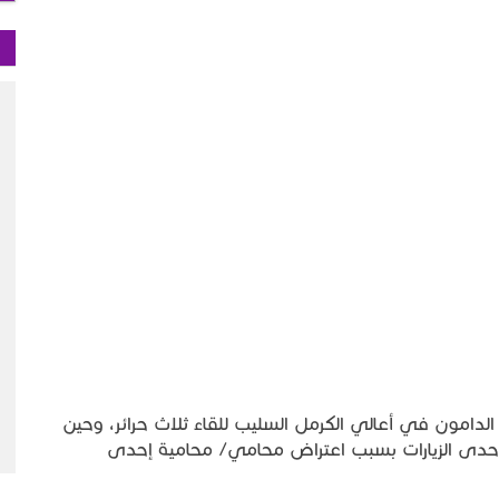
وم الثلاثاء 30 كانون أول 2025 سجن الدامون في أعالي الكرمل السليب للقاء ثلاث حرائر، وحين
اء إحدى الزيارات بسبب اعتراض محامي/ محامية إحدى